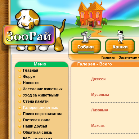
Главная
Заселение 
Меню
Галерея - Всего
Главная
Форум
Джесси
Новости
Заселение животных
Мусенька
Уход за животными
Стена памяти
Галерея животных
Лизонька
Поиск по реквизитам
Гостевая книга
Максик
Наши друзья
Обратная связь
FAQ - ответы на