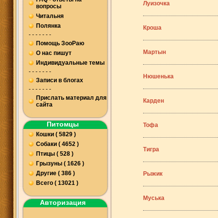
Луизочка
вопросы
Читальня
Полянка
Кроша
- - - - - - -
Помощь ЗооРаю
Мартын
О нас пишут
Индивидуальные темы
- - - - - - -
Нюшенька
Записи в блогах
- - - - - - -
Прислать материал для
Карден
сайта
Питомцы
Тофа
Кошки ( 5829 )
Собаки ( 4652 )
Тигра
Птицы ( 528 )
Грызуны ( 1626 )
Другие ( 386 )
Рыжик
Всего ( 13021 )
Муська
Авторизация