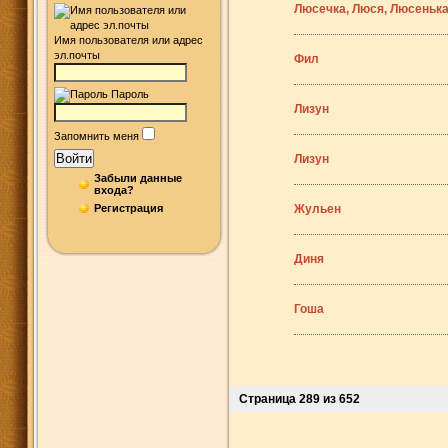
Люсечка, Люся, Люсеньк
Имя пользователя или адрес
эл.почты
Фил
Пароль
Лизун
Запомнить меня
Войти
Лизун
Забыли данные
входа?
Регистрация
Жульен
Диня
Гоша
Страница 289 из 652