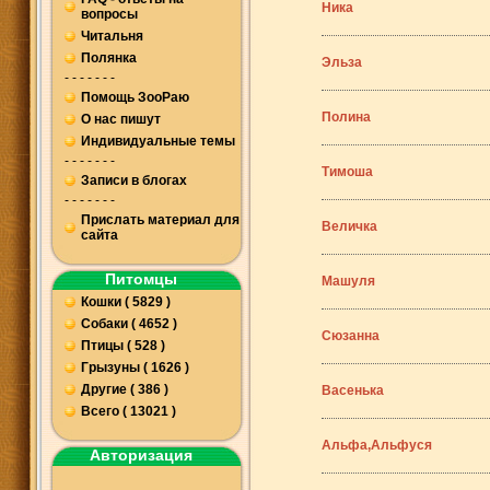
Ника
вопросы
Читальня
Полянка
Эльза
- - - - - - -
Помощь ЗооРаю
Полина
О нас пишут
Индивидуальные темы
- - - - - - -
Тимоша
Записи в блогах
- - - - - - -
Прислать материал для
Величка
сайта
Питомцы
Машуля
Кошки ( 5829 )
Собаки ( 4652 )
Сюзанна
Птицы ( 528 )
Грызуны ( 1626 )
Другие ( 386 )
Васенька
Всего ( 13021 )
Альфа,Альфуся
Авторизация