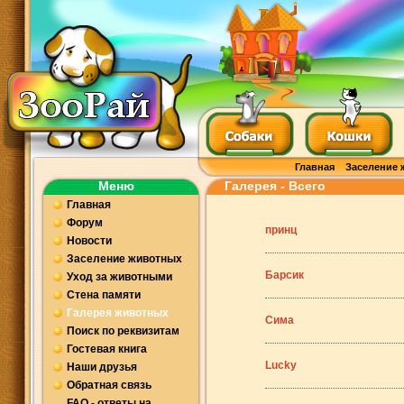
Главная
Заселение 
Меню
Галерея - Всего
Главная
Форум
принц
Новости
Заселение животных
Барсик
Уход за животными
Стена памяти
Галерея животных
Сима
Поиск по реквизитам
Гостевая книга
Lucky
Наши друзья
Обратная связь
FAQ - ответы на