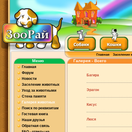
Главная
Заселение 
Меню
Галерея - Всего
Главная
Форум
Багира
Новости
Заселение животных
Эрагон
Уход за животными
Стена памяти
Галерея животных
Кисус
Поиск по реквизитам
Гостевая книга
Люся
Наши друзья
Обратная связь
FAQ - ответы на