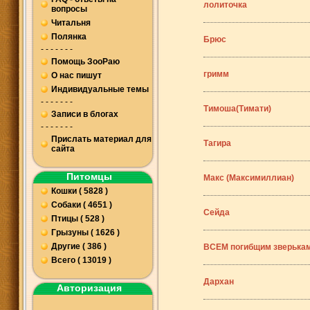
лолиточка
вопросы
Читальня
Полянка
Брюс
- - - - - - -
Помощь ЗооРаю
гримм
О нас пишут
Индивидуальные темы
- - - - - - -
Тимоша(Тимати)
Записи в блогах
- - - - - - -
Прислать материал для
Тагира
сайта
Питомцы
Макс (Максимиллиан)
Кошки ( 5828 )
Собаки ( 4651 )
Сейда
Птицы ( 528 )
Грызуны ( 1626 )
Другие ( 386 )
ВСЕМ погибщим зверькам 
Всего ( 13019 )
Дархан
Авторизация