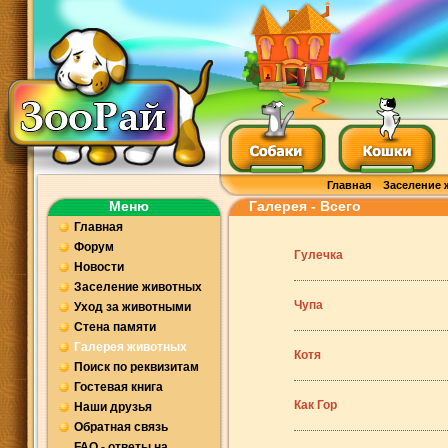
Главная
Заселение 
Меню
Галерея - Всего
Главная
Форум
Гулечка
Новости
Заселение животных
Чупа
Уход за животными
Стена памяти
Галерея животных
Котя
Поиск по реквизитам
Гостевая книга
Как Гор
Наши друзья
Обратная связь
FAQ - ответы на