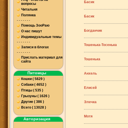
Басик
вопросы
Читальня
Полянка
Басик
- - - - - - -
Помощь ЗооРаю
Богданчик
О нас пишут
Индивидуальные темы
- - - - - - -
Тошенька-Тосенька
Записи в блогах
- - - - - - -
Прислать материал для
Тошенька
сайта
Питомцы
Анхель
Кошки ( 5829 )
Собаки ( 4652 )
Елисей
Птицы ( 535 )
Грызуны ( 1626 )
Другие ( 386 )
Элечка
Всего ( 13028 )
Мотя
Авторизация