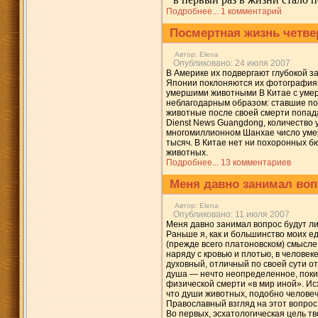
Подробнее...
1 комментарий
Посмертная жизнь четв
Автор:
Elena
Опубликовано: 24 июля 2007
В Америке их подвергают глубокой за
Японии поклоняются их фотографиям:
умершими животными В Китае с умер
неблагодарным образом: ставшие по
животные после своей смерти попад
Dienst News Guangdong, количество 
многомиллионном Шанхае число умер
тысяч. В Китае нет ни похоронных б
животных.
Подробнее...
13 комментариев
Меня давно занимал вопр
Автор:
Elena
Опубликовано: 11 июля 2007
Меня давно занимал вопрос будут ли
Раньше я, как и большинство моих е
(прежде всего платоновском) смысле.
наряду с кровью и плотью, в челове
духовный, отличный по своей сути о
душа — нечто неопределенное, пок
физической смерти «в мир иной». Ис
что души животных, подобно человеч
Православный взгляд на этот вопрос
Во первых, эсхатологическая цель т