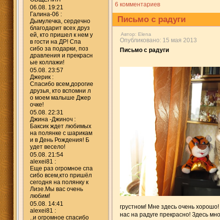
6 комментариев
06.08. 19:21
Галина-06 :
Письмо с радуги
Дымулечка, сердечно
благодарит всех друз
ей, кто пришел к нем у
Автор:
Elena
Опубликовано: 15 мая 2013
в гости на ДР! Спа
сибо за подарки, поз
Письмо с радуги
дравления и прекрасн
ые коллажи!
05.08. 23:57
Джерик :
Спасибо всем,дорогие
друзья, кто вспомни л
о моем малыше Джер
очке!
05.08. 22:31
Джина -Джиноч :
Баксик ждет любимых
на полянке с шарикам
и в День Рождения! Б
удет весело!
05.08. 21:54
alexei81 :
Еще раз огромное спа
сибо всем,кто пришёл
сегодня на полянку к
Лизе.Мы вас очень
любим!
05.08. 14:41
грустном! Мне здесь очень хорошо!
alexei81 :
нас на радуге прекрасно! Здесь мн
..и огромное спасибо