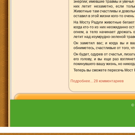
энергии; имевшие травмы и увечья
них летит незаметно, если толь
Животные там счастливы и довольн
оставил в этой жизни кого-то очень
На Мосту Радуги животные бегают 
когда кто-то из них неожиданно ос
огнем, а тело начинает дрожать о
летит над изумрудно-зеленой траво
Он заметил вас; и когда вы и ва
обниметесь, счастливые от того, ч
Он будет, одурев от счастья, лиза
его голову, и вы еще раз взгляне
покинувшего вашу жизнь, но никогд
Теперь вы сможете пересечь Мост Р
Подробнее...
28 комментариев
©