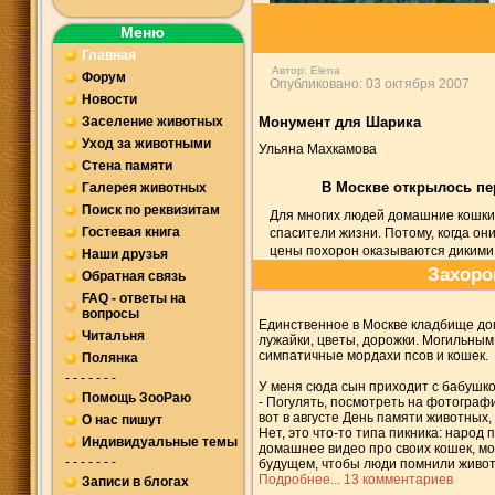
Меню
Главная
Автор:
Elena
Форум
Опубликовано: 03 октября 2007
Новости
Заселение животных
Монумент для Шарика
Уход за животными
Ульяна Махкамова
Стена памяти
В Москве открылось пе
Галерея животных
Поиск по реквизитам
Для многих людей домашние кошки и
Гостевая книга
спасители жизни. Потому, когда они
цены похорон оказываются дикими
Наши друзья
Захоро
Обратная связь
FAQ - ответы на
вопросы
Единственное в Москве кладбище до
Читальня
лужайки, цветы, дорожки. Могильным
симпатичные мордахи псов и кошек.
Полянка
- - - - - - -
У меня сюда сын приходит с бабушкой
Помощь ЗооРаю
- Погулять, посмотреть на фотографи
вот в августе День памяти животных,
О нас пишут
Нет, это что-то типа пикника: народ 
Индивидуальные темы
домашнее видео про своих кошек, мо
- - - - - - -
будущем, чтобы люди помнили живо
Подробнее...
13 комментариев
Записи в блогах