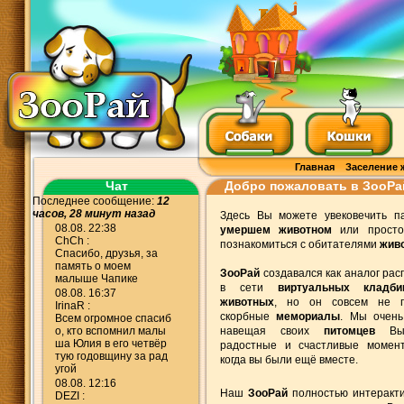
Главная
Заселение 
Чат
Добро пожаловать в ЗооРа
Последнее сообщение:
12
часов, 28 минут назад
Здесь Вы можете увековечить п
08.08. 22:38
умершем животном
или просто
ChCh :
познакомиться с обитателями
живо
Спасибо, друзья, за
память о моем
ЗооРай
создавался как аналог ра
малыше Чапике
в сети
виртуальных кладб
08.08. 16:37
животных
, но он совсем не 
IrinaR :
скорбные
мемориалы
. Мы очень
Всем огромное спасиб
о, кто вспомнил малы
навещая своих
питомцев
Вы 
ша Юлия в его четвёр
радостные и счастливые момен
тую годовщину за рад
когда вы были ещё вместе.
угой
08.08. 12:16
Наш
ЗооРай
полностью интеракт
DEZI :