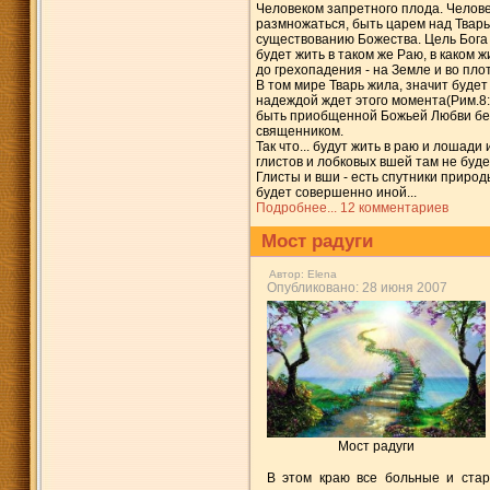
Человеком запретного плода. Челове
размножаться, быть царем над Твар
существованию Божества. Цель Бога 
будет жить в таком же Раю, в каком 
до грехопадения - на Земле и во пло
В том мире Тварь жила, значит будет 
надеждой ждет этого момента(Рим.8:
быть приобщенной Божьей Любви без
священником.
Так что... будут жить в раю и лошади
глистов и лобковых вшей там не будет
Глисты и вши - есть спутники приро
будет совершенно иной...
Подробнее...
12 комментариев
Мост радуги
Автор:
Elena
Опубликовано: 28 июня 2007
Мост радуги
В этом краю все больные и ста