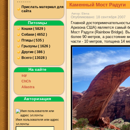
- - - - - - -
Каменный Мост Радуги
Прислать материал для
сайта
Автор:
Elena
Опубликовано: 18 сентября 2007
Питомцы
Главной достопримечательностью
Аризона США) является самый б
Кошки ( 5829 )
Мост Радуги (Rainbow Bridge). В
Собаки ( 4652 )
более 90 метров, а расстояние 
Птицы ( 535 )
части - 10 метров, толщина 14 м
Грызуны ( 1626 )
Другие ( 386 )
Всего ( 13028 )
На сайте
sqr
ChCh
Aliastra
Авторизация
Имя пользователя или адрес
эл.почты