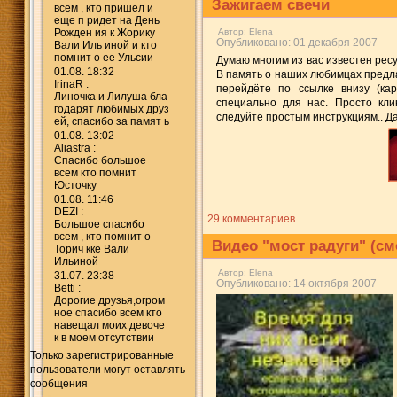
Зажигаем свечи
всем , кто пришел и
еще п ридет на День
Рожден ия к Жорику
Автор:
Elena
Опубликовано: 01 декабря 2007
Вали Иль иной и кто
помнит о ее Ульсии
Думаю многим из вас известен ресу
01.08. 18:32
В память о наших любимцах предла
IrinaR :
перейдёте по ссылке внизу (кар
Линочка и Лилуша бла
специально для нас. Просто кл
годарят любимых друз
следуйте простым инструкциям.. Да
ей, спасибо за памят ь
01.08. 13:02
Aliastra :
Спасибо большое
всем кто помнит
Юсточку
01.08. 11:46
DEZI :
29 комментариев
Большое спасибо
всем , кто помнит о
Видео "мост радуги" (см
Торич кке Вали
Ильиной
Автор:
Elena
31.07. 23:38
Опубликовано: 14 октября 2007
Betti :
Дорогие друзья,огром
ное спасибо всем кто
навещал моих девоче
к в моем отсутствии
Только зарегистрированные
пользователи могут оставлять
сообщения