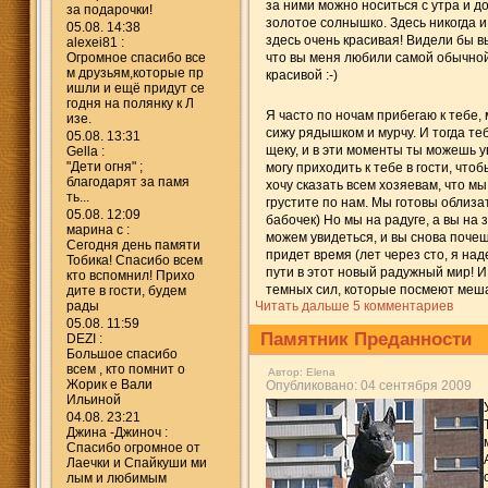
за ними можно носиться с утра и до
за подарочки!
золотое солнышко. Здесь никогда и 
05.08. 14:38
здесь очень красивая! Видели бы вы
alexei81 :
Огромное спасибо все
что вы меня любили самой обычной
м друзьям,которые пр
красивой :-)
ишли и ещё придут се
годня на полянку к Л
Я часто по ночам прибегаю к тебе,
изе.
сижу рядышком и мурчу. И тогда те
05.08. 13:31
щеку, и в эти моменты ты можешь ув
Gella :
"Дети огня" ;
могу приходить к тебе в гости, что
благодарят за памя
хочу сказать всем хозяевам, что м
ть...
грустите по нам. Мы готовы облизат
05.08. 12:09
бабочек) Но мы на радуге, а вы на 
марина с :
можем увидеться, и вы снова почеш
Сегодня день памяти
придет время (лет через сто, я на
Тобика! Спасибо всем
пути в этот новый радужный мир! 
кто вспомнил! Прихо
темных сил, которые посмеют меш
дите в гости, будем
рады
Читать дальше
5 комментариев
05.08. 11:59
Памятник Преданности
DEZI :
Большое спасибо
всем , кто помнит о
Автор:
Elena
Жорик е Вали
Опубликовано: 04 сентября 2009
Ильиной
04.08. 23:21
Джина -Джиноч :
Спасибо огромное от
Лаечки и Спайкуши ми
лым и любимым