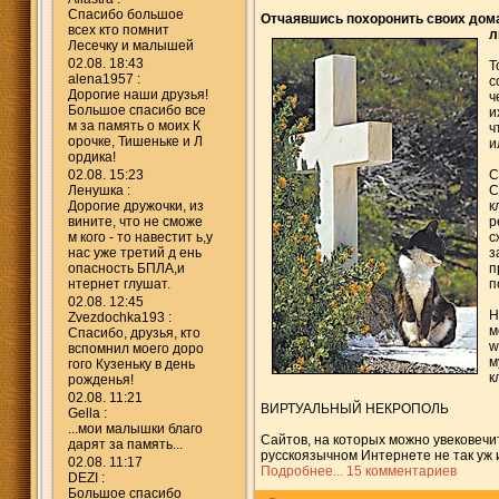
Спасибо большое
Отчаявшись похоронить своих дома
всех кто помнит
л
Лесечку и малышей
02.08. 18:43
Т
alena1957 :
с
Дорогие наши друзья!
ч
Большое спасибо все
и
м за память о моих К
ч
орочке, Тишеньке и Л
и
ордика!
02.08. 15:23
С
Ленушка :
С
Дорогие дружочки, из
к
вините, что не сможе
р
м кого - то навестит ь,у
с
нас уже третий д ень
з
опасность БПЛА,и
п
нтернет глушат.
п
02.08. 12:45
Н
Zvezdochka193 :
м
Спасибо, друзья, кто
w
вспомнил моего доро
м
гого Кузеньку в день
к
рожденья!
02.08. 11:21
ВИРТУАЛЬНЫЙ НЕКРОПОЛЬ
Gella :
...мои малышки благо
Сайтов, на которых можно увековечит
дарят за память...
русскоязычном Интернете не так уж 
02.08. 11:17
Подробнее...
15 комментариев
DEZI :
Большое спасибо