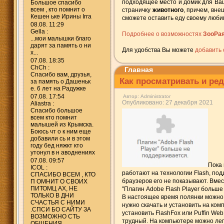
подходящее место и домик для В
Большое спасибо
всем , кто помнит о
страничку
животного
, причем, вне
Кешен ьке Ирины Irra
сможете оставить еду своему люби
08.08. 11:29
Gella :
Подробнее о возможностях
ЗооРа
...мои малышки благо
дарят за память о ни
Для удобства Вы можете
добавить 
х...
07.08. 18:35
ChCh :
Главная
Спасибо вам, друзья,
Как просматривать и ре
за память о Дашеньк
е. 6 лет на Радужке
07.08. 17:54
Автор:
Administrator
Опубликовано: 27 декабря 2021
Aliastra :
Спасибо большое
всем кто помнит
малышей из Крымска.
Боюсь чт о к ним еще
добавили сь и в этом
году бед няжкт кто
утонул в н аводнениях
07.08. 09:57
Пока 
ICOL :
работают на технологии Flash, по
СПАСИБО ВСЕМ , КТО
браузеров его не показывают. Вмес
П ОМНИТ О СВОИХ
ПИТОМЦ АХ, НЕ
"Плагин Adobe Flash Player больш
ТОЛЬКО В ДНИ
В настоящее время полянки можно 
СЧАСТЬЯ С НИМИ
нужно скачать и установить на ко
.СПСИ БО САЙТУ ЗА
установить FlashFox или Puffin We
ВОЗМОЖНО СТЬ
трудный. На компьютере можно лег
ОБЩЕНИЯ