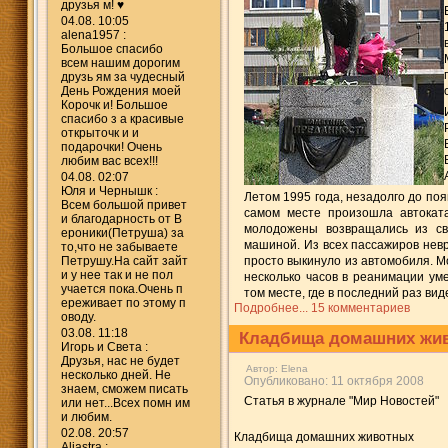
друзья м! ♥
04.08. 10:05
alena1957 :
Большое спасибо
всем нашим дорогим
друзь ям за чудесный
День Рождения моей
Корочк и! Большое
спасибо з а красивые
открыточк и и
подарочки! Очень
любим вас всех!!!
04.08. 02:07
Юля и Чернышк :
Летом 1995 года, незадолго до по
Всем большой привет
самом месте произошла автоката
и благодарность от В
молодожены возвращались из сва
ероники(Петруша) за
машиной. Из всех пассажиров невр
то,что не забываете
Петрушу.На сайт зайт
просто выкинуло из автомобиля. М
и у нее так и не пол
несколько часов в реанимации уме
учается пока.Очень п
том месте, где в последний раз ви
ереживает по этому п
Подробнее...
15 комментариев
оводу.
03.08. 11:18
Кладбища домашних жи
Игорь и Света :
Друзья, нас не будет
Автор:
Elena
несколько дней. Не
Опубликовано: 11 октября 2008
знаем, сможем писать
Статья в журнале "Мир Новостей"
или нет...Всех помн им
и любим.
02.08. 20:57
Кладбища домашних животных
Aliastra :