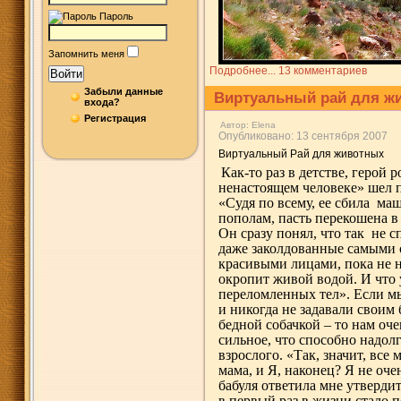
Пароль
Запомнить меня
Подробнее...
13 комментариев
Войти
Забыли данные
Виртуальный рай для ж
входа?
Регистрация
Автор:
Elena
Опубликовано: 13 сентября 2007
Виртуальный Рай для животных
Как-то раз в детстве, герой
ненастоящем человеке» шел п
«Судя по всему, ее сбила ма
пополам, пасть перекошена в
Он сразу понял, что так не 
даже заколдованные самыми 
красивыми лицами, пока не н
окропит живой водой. И что
переломленных тел». Если мы
и никогда не задавали своим 
бедной собачкой – то нам оче
сильное, что способно надолг
взрослого. «Так, значит, все
мама, и Я, наконец? Я не оч
бабуля ответила мне утвердит
в первый раз в жизни стало 