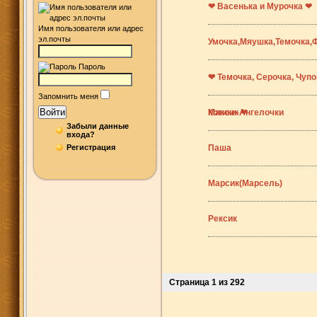
❤ Васенька и Мурочка ❤
Имя пользователя или адрес
эл.почты
Умочка,Мяушка,Темочка,
Пароль
❤
❤ Темочка, Серочка, Чупо
Запомнить меня
Войти
Максик ❤
Котики-Ангелочки
Забыли данные
входа?
Регистрация
Паша
Марсик(Марсель)
Рексик
Страница 1 из 292