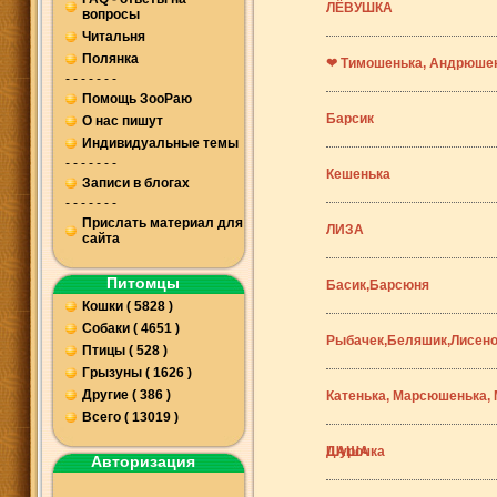
ЛЁВУШКА
вопросы
Читальня
Полянка
❤ Тимошенька, Андрюшен
- - - - - - -
Помощь ЗооРаю
Барсик
О нас пишут
Индивидуальные темы
- - - - - - -
Кешенька
Записи в блогах
- - - - - - -
Прислать материал для
ЛИЗА
сайта
Питомцы
Басик,Барсюня
Кошки ( 5828 )
Собаки ( 4651 )
Рыбачек,Беляшик,Лисено
Птицы ( 528 )
Грызуны ( 1626 )
Другие ( 386 )
Катенька, Марсюшенька,
Всего ( 13019 )
Шурочка
ДАША
Авторизация