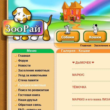
Главная
Заселение 
Меню
Галерея - Кошки
Главная
Форум
❤ ДЫМОЧЕК ❤
Новости
Заселение животных
МАРКУС
Уход за животными
Стена памяти
Галерея животных
ТЁМОЧКА
Поиск по реквизитам
Гостевая книга
МАРКИЗ и его мама ЛИЗ
Наши друзья
Обратная связь
FAQ - ответы на