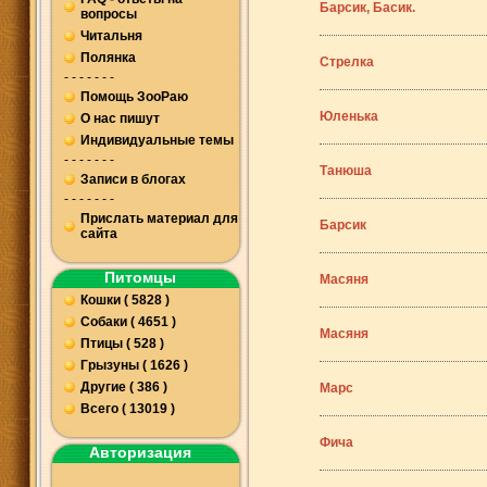
Барсик, Басик.
вопросы
Читальня
Полянка
Стрелка
- - - - - - -
Помощь ЗооРаю
Юленька
О нас пишут
Индивидуальные темы
- - - - - - -
Танюша
Записи в блогах
- - - - - - -
Прислать материал для
Барсик
сайта
Питомцы
Масяня
Кошки ( 5828 )
Собаки ( 4651 )
Масяня
Птицы ( 528 )
Грызуны ( 1626 )
Другие ( 386 )
Марс
Всего ( 13019 )
Фича
Авторизация