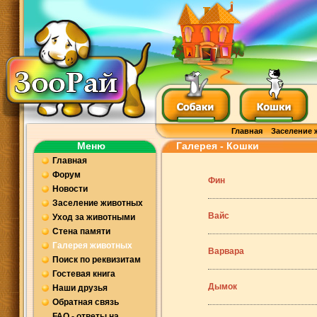
Главная
Заселение 
Меню
Галерея - Кошки
Главная
Форум
Фин
Новости
Заселение животных
Вайс
Уход за животными
Стена памяти
Галерея животных
Варвара
Поиск по реквизитам
Гостевая книга
Дымок
Наши друзья
Обратная связь
FAQ - ответы на