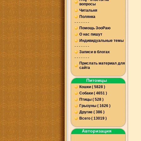
вопросы
Читальня
Полянка
- - - - - - -
Помощь ЗооРаю
О нас пишут
Индивидуальные темы
- - - - - - -
Записи в блогах
- - - - - - -
Прислать материал для
сайта
Питомцы
Кошки ( 5828 )
Собаки ( 4651 )
Птицы ( 528 )
Грызуны ( 1626 )
Другие ( 386 )
Всего ( 13019 )
Авторизация