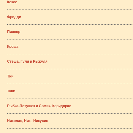
Кокос
Фредди
Пионер
Кроша
Стеша, Гуля и Рыжуля
Тни
Тони
Рыбка-Петушок и Сомик- Коридорас
Николас, Ник , Никусик