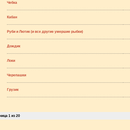
Чебка
Кабан
Руби и Лютик (и все другие умершие рыбки)
Дождик
Локи
Черепашки
Грузик
ица 1 из 20