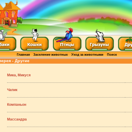
Главная
Заселение животных
Уход за животными
Поиск
лерея - Другие
Мика, Микуся
Чапик
Компаньон
Массандра