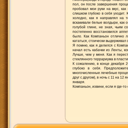
пол, он после завершения проце
пробовал мои руки на вкус, как
слишком глубоко в себя уходит.
холодно, как я направлял на 
вскакивали белые волдыри, как о
голубой глине, не зная, чьим с
постепенно восстановился аппет
было. Как Компаньон отлично л
кататься, стоически выдерживал с
Я помню, как я делился с Компа
начал есть кабачки из Ленты, ко
Лучше, чем у меня. Как я перес
стеклянного террариума в пласт
К сожалению, в конце декабря 2
глубоко в себя. Предположи
многочисленные лечебные процед
друг с другом), в ночь с 11 на 1
января.
Компаньон, извини, если я где-то