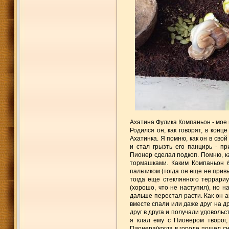
Ахатина Фулика Компаньон - мое
Родился он, как говорят, в конц
Ахатинка. Я помню, как он в сво
и стал грызть его панцирь - пр
Пионер сделал подкоп. Помню, ка
тормашками. Каким Компаньон б
пальчиком (тогда он еще не прив
тогда еще стеклянного террариу
(хорошо, что не наступил), но н
дальше перестал расти. Как он ак
вместе спали или даже друг на др
друг в друга и получали удовольс
я клал ему с Пионером творог,
Пионера(когда в городе пошел сне