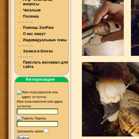
вопросы
Читальня
Полянка
- - - - - - -
Помощь ЗооРаю
О нас пишут
Индивидуальные темы
- - - - - - -
Записи в блогах
- - - - - - -
Прислать материал для
сайта
Авторизация
Имя пользователя или адрес
эл.почты
Пароль
Запомнить меня
Войти