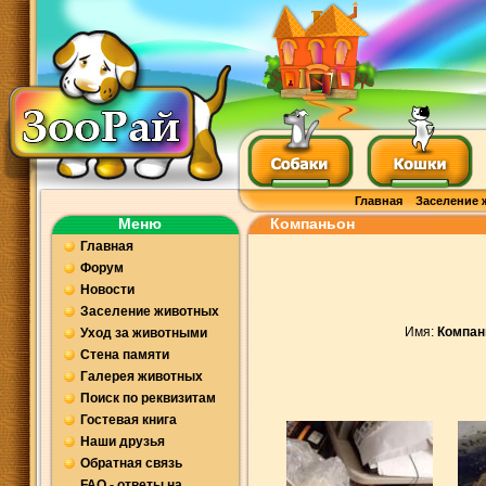
Главная
Заселение 
Меню
Компаньон
Главная
Форум
Новости
Заселение животных
Имя:
Компан
Уход за животными
Стена памяти
Галерея животных
Поиск по реквизитам
Гостевая книга
Наши друзья
Обратная связь
FAQ - ответы на