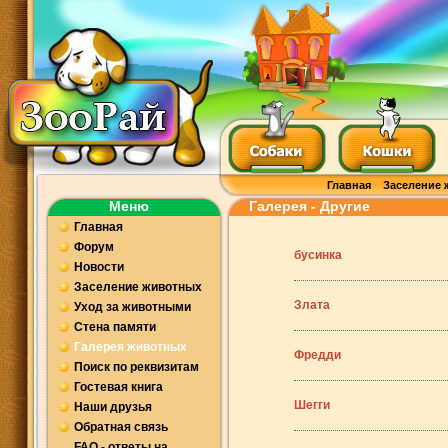
Главная
Заселение 
Меню
Галерея - Другие
Главная
Форум
бусинка
Новости
Заселение животных
Злата
Уход за животными
Стена памяти
Галерея животных
Фредди
Поиск по реквизитам
Гостевая книга
Шегги
Наши друзья
Обратная связь
FAQ - ответы на