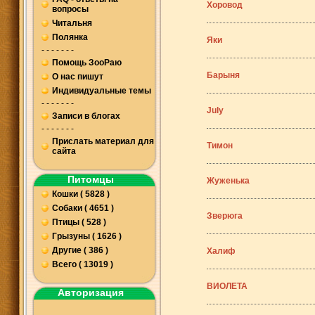
Хоровод
вопросы
Читальня
Полянка
Яки
- - - - - - -
Помощь ЗооРаю
Барыня
О нас пишут
Индивидуальные темы
- - - - - - -
July
Записи в блогах
- - - - - - -
Прислать материал для
Тимон
сайта
Питомцы
Жуженька
Кошки ( 5828 )
Собаки ( 4651 )
Зверюга
Птицы ( 528 )
Грызуны ( 1626 )
Другие ( 386 )
Халиф
Всего ( 13019 )
ВИОЛЕТА
Авторизация