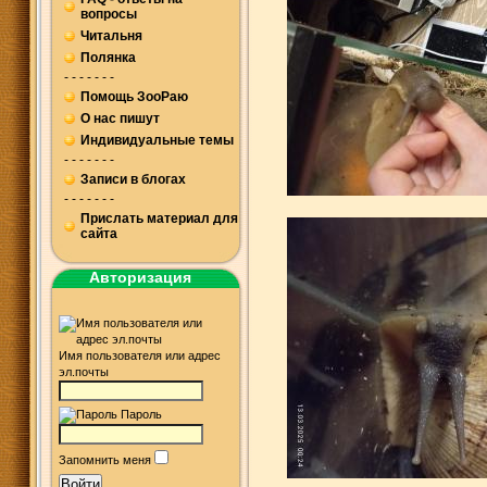
вопросы
Читальня
Полянка
- - - - - - -
Помощь ЗооРаю
О нас пишут
Индивидуальные темы
- - - - - - -
Записи в блогах
- - - - - - -
Прислать материал для
сайта
Авторизация
Имя пользователя или адрес
эл.почты
Пароль
Запомнить меня
Войти