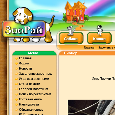
Главная
Заселение 
Меню
Пионер
Главная
Форум
Новости
Заселение животных
Имя:
Пионер
По
Уход за животными
Стена памяти
Галерея животных
Поиск по реквизитам
Гостевая книга
Наши друзья
Обратная связь
FAQ - ответы на