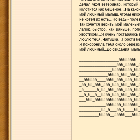
делал укол ветеринар, который,
колотится как бешеное…На какой
мой любимый малыш, чтобы никогд
не хотел их есть…Но ведь «полез
Так хочется верить, мой маленьки
лапок, быстро, как раньше, по
хвостиком…Я очень постараюсь 
люблю тебя, Чапушка…Прости м
Я похоронила тебя около берёзки
мой любимый...До свидания, малы
__________________§§§§§§§§
_________________§§§_§§§§§_
_______________§§§§§§§§§_§§
_____________§§§§§_§§§_§§§_
__§§§§§§____§§§§_§§§_§§§_§§
_§§_§§_§§§_§§§_§§§_§§§_§§§_
_§______§_§§_§§§_§§§_§§§_§§
__§_§__§__§§§§_§§§_§§§_§§§_
___§§§_§§§§§§§§§§§§§§§§§_§§
____________§§§§§§§_§§§§§§§
__________§§_§___§§_§____§§
_________§§§§§__§§§§§___§§§