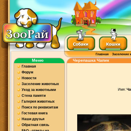
Главная
Заселение 
Меню
Черепашка Чапик
Главная
Форум
Новости
Заселение животных
Имя:
Ч
Уход за животными
Стена памяти
Галерея животных
Поиск по реквизитам
Гостевая книга
Наши друзья
Обратная связь
FAQ - ответы на