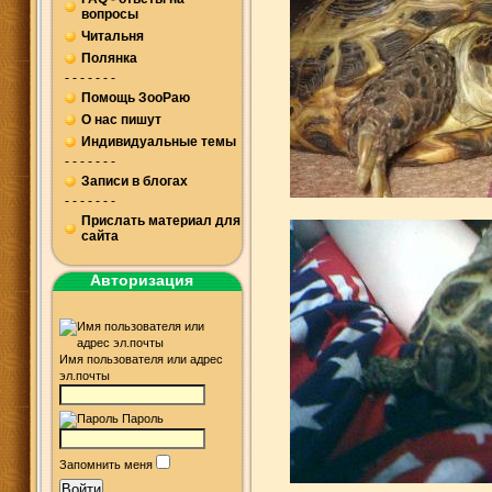
вопросы
Читальня
Полянка
- - - - - - -
Помощь ЗооРаю
О нас пишут
Индивидуальные темы
- - - - - - -
Записи в блогах
- - - - - - -
Прислать материал для
сайта
Авторизация
Имя пользователя или адрес
эл.почты
Пароль
Запомнить меня
Войти