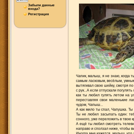
Забыли данные
входа?
Регистрация
Чапик, малыш, я не знаю, когда 
самым ласковым, весёлым, умны
вытягивал свою шейку, смотря по
с рук...А если отпускали погулят
как ты любил гулять летом на у
переставляя свои маленькие лап
чудом, Чапыш...
А как мило ты спал, Чапушка. Ты 
Ты не любил засыпать один: теб
сонного, уже переложить в твою 
А ещё ты любил смотреть телевиз
направо и сползал ниже, чтобы ви
Иногда мне кажется, малыш, что я