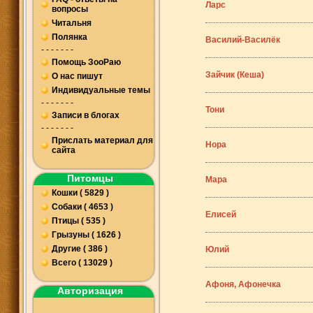
Ларс
вопросы
Читальня
Полянка
Василий-Василёк
- - - - - - -
Помощь ЗооРаю
Зайчик (Кеша)
О нас пишут
Индивидуальные темы
- - - - - - -
Тони
Записи в блогах
- - - - - - -
Прислать материал для
Нора
сайта
Питомцы
Мара
Кошки ( 5829 )
Собаки ( 4653 )
Елисей
Птицы ( 535 )
Грызуны ( 1626 )
Другие ( 386 )
Юлий
Всего ( 13029 )
Афоня, Афонечка
Авторизация