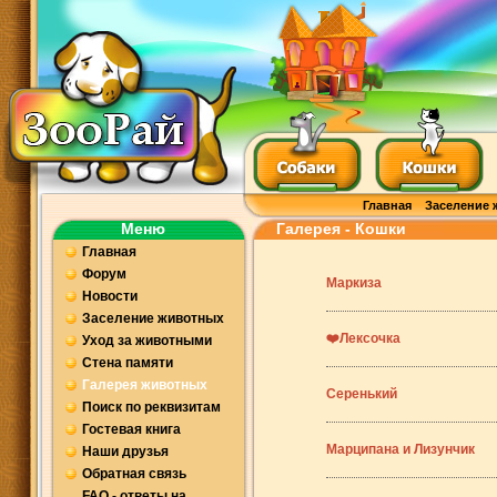
Главная
Заселение 
Меню
Галерея - Кошки
Главная
Форум
Маркиза
Новости
Заселение животных
❤️Лексочка
Уход за животными
Стена памяти
Галерея животных
Серенький
Поиск по реквизитам
Гостевая книга
Марципана и Лизунчик
Наши друзья
Обратная связь
FAQ - ответы на