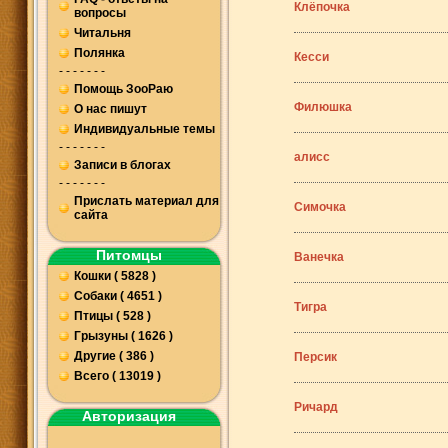
Клёпочка
вопросы
Читальня
Полянка
Кесси
- - - - - - -
Помощь ЗооРаю
Филюшка
О нас пишут
Индивидуальные темы
- - - - - - -
алисс
Записи в блогах
- - - - - - -
Прислать материал для
Симочка
сайта
Питомцы
Ванечка
Кошки ( 5828 )
Собаки ( 4651 )
Тигра
Птицы ( 528 )
Грызуны ( 1626 )
Другие ( 386 )
Персик
Всего ( 13019 )
Ричард
Авторизация