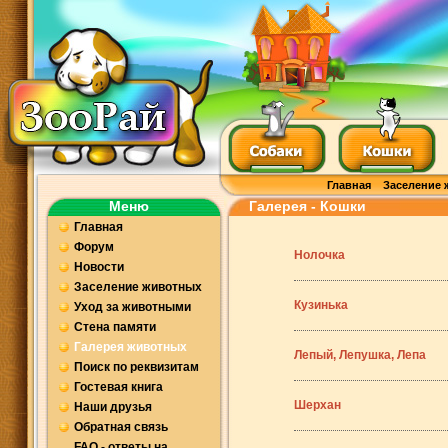
Главная
Заселение 
Меню
Галерея - Кошки
Главная
Форум
Нолочка
Новости
Заселение животных
Кузинька
Уход за животными
Стена памяти
Галерея животных
Лепый, Лепушка, Лепа
Поиск по реквизитам
Гостевая книга
Шерхан
Наши друзья
Обратная связь
FAQ - ответы на