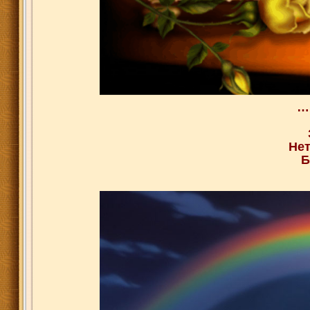
…
Нет
Б