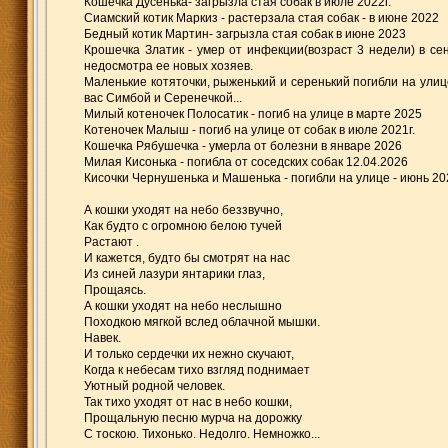
Кошечка Дусенька- загрызла стая собак в июле 2022г.
Сиамский котик Маркиз - растерзала стая собак - в июне 2022
Бедный котик Мартин- загрызла стая собак в июне 2023
Крошечка Златик - умер от инфекции(возраст 3 недели) в сен
недосмотра ее новых хозяев.
Маленькие котяточки, рыженький и серенький погибли на улиц
вас Симбой и Серенечкой...
Милый котеночек Полосатик - погиб на улице в марте 2025
Котеночек Малыш - погиб на улице от собак в июле 2021г.
Кошечка Рябушечка - умерла от болезни в январе 2026
Милая Кисонька - погибла от соседских собак 12.04.2026
Кисочки Чернушенька и Машенька - погибли на улице - июнь 20
А кошки уходят на небо беззвучно,
Как будто с огромною белою тучей
Растают .
И кажется, будто бы смотрят на нас
Из синей лазури янтарики глаз,
Прощаясь.
А кошки уходят на небо неслышно
Походкою мягкой вслед облачной мышки.
Навек.
И только сердечки их нежно скучают,
Когда к небесам тихо взгляд поднимает
Уютный родной человек.
Так тихо уходят от нас в небо кошки,
Прощальную песню мурча на дорожку
С тоскою. Тихонько. Недолго. Немножко...