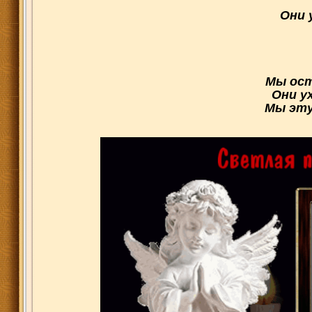
Они 
Мы ост
Они у
Мы эту