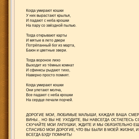
Когда умирают кошки
У них вырастают крылья,
И падают с неба крошки
На пару со звёздной пылью.
Тогда открывают карты
И мятые в лето двери
Потрёпанный бог из марта,
Баюн и цветные звери.
Тогда вороное лихо
Выходит из тёмных комнат
И сфинксы рыдают тихо,
Наверно просто помнят.
Когда умирают кошки
Они улетают молча,
Все падают с неба крошки
На сердце печали порчей.
ДОРОГИЕ МОИ, ЛЮБИМЫЕ МАЛЫШИ, КАЖДАЯ ВАША СМЕРТ
ВИНЫ... НО ВЫ НЕ УХОДИТЕ, ВЫ НАВСЕГДА ОСТАЕТЕСЬ С
СКУЧАЙТЕ МОИ ЛАПУШКИ, ЖДИТЕ И МЫ ОБЯЗАТЕЛЬНО ЕЩЕ
СПАСИБО МОИ ДОРОГИЕ, ЧТО ВЫ БЫЛИ В МОЕЙ ЖИЗНИ, И
ВСЕГДА БУДУ ПОМНИТЬ!