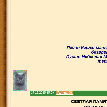
Песня Кошки-мате
безвре
Пусть Небесная М
теп
17.12.2025 15:56
Галина-06
СВЕТЛ
АЯ ПАМЯ