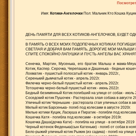
Посмотрет
Имя:
Котики-Ангелочки
Пол: Мальчик Кто:Кошка Куц
ДЕНЬ ПАМЯТИ ДЛЯ ВСЕХ КОТИКОВ-АНГЕЛОЧКОВ, БУДЕТ ОД
------------------------------------------------------------
В ПАМЯТЬ О ВСЕХ МОИХ ПОДОПЕЧНЫХ КОТИКАХ ПОГИБШИХ
СВЕТЛАЯ И ДОБРАЯ ВАМ ПАМЯТЬ, ДОРОГИЕ МОИ МАЛЫШИ И
СПИТЕ СПОКОЙНО ЛАПУШКИ И ПУСТЬ АНГЕЛЫ ВАС ХРАНЯТ 
Сенечка, Мартин, Мусенька, его братик Малыш и мама-Мяуш
Котик, Каспер. Серочка, Черепашка и Дашенька - бедные кошеч
Лохматик - пушистый полосатый котик - январь 2022г.,
Серенький дымчатый котик - апрель 2022г.
Филечка черно-белый пушистый котик - апрель 2022г.
Тотошечка черно-белый пушистый котик - июнь 2022г.
Бедный безимянный Котик погибший на улице от собак - июль 
Соседский котик Пушочек - Растерзала злая собака в августе 2
Уличный котик Чернышик - растерзала стая уличных собак в ав
Милый котик Барсенька- погиб под колесами в августе 2020г.
Милые котики Куцик, Ласкуша и Пиратик - погибли под колесами
Кошечка Катя - погибла под колесами - в октябре 2019г.
Кошечка Даша(дочка Кати) - погибла на улице - в октябре 2019
Черный котенок Феденька(сын Катеньки) - погиб от собак в ноя
Бело-рыжий уличный котик Рыжик (из садика) - погиб на улице