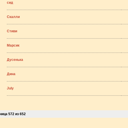
сид
Скалли
Стиви
Марсик
Дусенька
Дина
July
ница 572 из 652