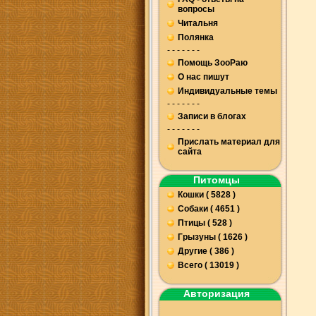
вопросы
Читальня
Полянка
- - - - - - -
Помощь ЗооРаю
О нас пишут
Индивидуальные темы
- - - - - - -
Записи в блогах
- - - - - - -
Прислать материал для
сайта
Питомцы
Кошки ( 5828 )
Собаки ( 4651 )
Птицы ( 528 )
Грызуны ( 1626 )
Другие ( 386 )
Всего ( 13019 )
Авторизация