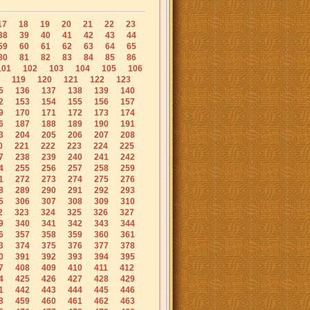
17
18
19
20
21
22
23
38
39
40
41
42
43
44
59
60
61
62
63
64
65
80
81
82
83
84
85
86
101
102
103
104
105
106
119
120
121
122
123
5
136
137
138
139
140
2
153
154
155
156
157
9
170
171
172
173
174
6
187
188
189
190
191
3
204
205
206
207
208
0
221
222
223
224
225
7
238
239
240
241
242
4
255
256
257
258
259
1
272
273
274
275
276
8
289
290
291
292
293
5
306
307
308
309
310
2
323
324
325
326
327
9
340
341
342
343
344
6
357
358
359
360
361
3
374
375
376
377
378
0
391
392
393
394
395
7
408
409
410
411
412
4
425
426
427
428
429
1
442
443
444
445
446
8
459
460
461
462
463