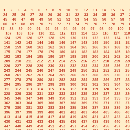
1
2
3
4
5
6
7
8
9
10
11
12
13
14
15
16
24
25
26
27
28
29
30
31
32
33
34
35
36
37
45
46
47
48
49
50
51
52
53
54
55
56
57
58
66
67
68
69
70
71
72
73
74
75
76
77
78
79
87
88
89
90
91
92
93
94
95
96
97
98
99
100
107
108
109
110
111
112
113
114
115
116
117
118
124
125
126
127
128
129
130
131
132
133
134
13
141
142
143
144
145
146
147
148
149
150
151
15
158
159
160
161
162
163
164
165
166
167
168
16
175
176
177
178
179
180
181
182
183
184
185
18
192
193
194
195
196
197
198
199
200
201
202
20
209
210
211
212
213
214
215
216
217
218
219
22
226
227
228
229
230
231
232
233
234
235
236
23
243
244
245
246
247
248
249
250
251
252
253
25
260
261
262
263
264
265
266
267
268
269
270
27
277
278
279
280
281
282
283
284
285
286
287
28
294
295
296
297
298
299
300
301
302
303
304
30
311
312
313
314
315
316
317
318
319
320
321
32
328
329
330
331
332
333
334
335
336
337
338
33
345
346
347
348
349
350
351
352
353
354
355
35
362
363
364
365
366
367
368
369
370
371
372
37
379
380
381
382
383
384
385
386
387
388
389
39
396
397
398
399
400
401
402
403
404
405
406
40
413
414
415
416
417
418
419
420
421
422
423
42
430
431
432
433
434
435
436
437
438
439
440
44
447
448
449
450
451
452
453
454
455
456
457
45