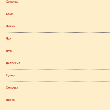
Хомичка
Хома
Чижик
Чак
Вуд
Депресия
Купер
Сонечка
Веста