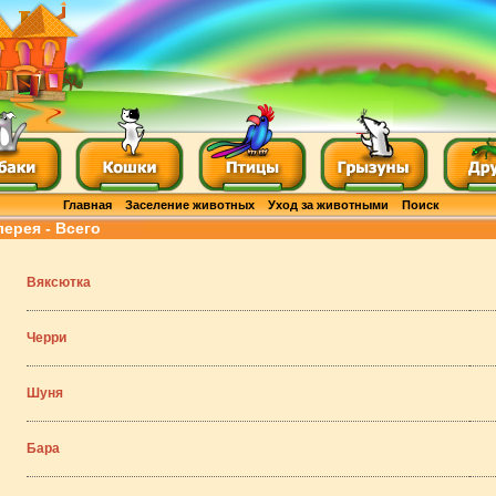
Главная
Заселение животных
Уход за животными
Поиск
лерея - Всего
Вяксютка
Черри
Шуня
Бара