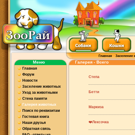
Главная
Заселение 
Меню
Галерея - Всего
Главная
Форум
Степа
Новости
Заселение животных
Бетти
Уход за животными
Стена памяти
Галерея животных
Маркиза
Поиск по реквизитам
Гостевая книга
❤️Лексочка
Наши друзья
Обратная связь
FAQ - ответы на