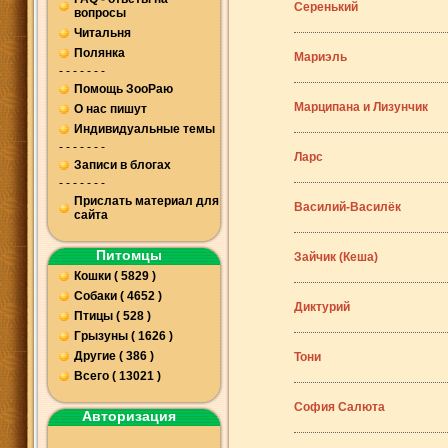
Серенький
вопросы
Читальня
Полянка
Мариэль
- - - - - - -
Помощь ЗооРаю
Марципана и Лизунчик
О нас пишут
Индивидуальные темы
- - - - - - -
Ларс
Записи в блогах
- - - - - - -
Прислать материал для
Василий-Василёк
сайта
Питомцы
Зайчик (Кеша)
Кошки ( 5829 )
Собаки ( 4652 )
Диктурий
Птицы ( 528 )
Грызуны ( 1626 )
Другие ( 386 )
Тони
Всего ( 13021 )
София Салюта
Авторизация