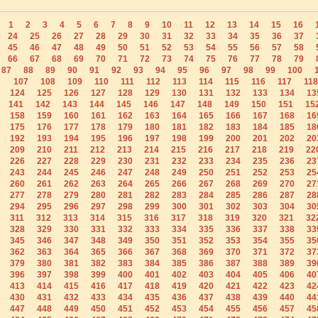
1
2
3
4
5
6
7
8
9
10
11
12
13
14
15
16
24
25
26
27
28
29
30
31
32
33
34
35
36
37
45
46
47
48
49
50
51
52
53
54
55
56
57
58
66
67
68
69
70
71
72
73
74
75
76
77
78
79
87
88
89
90
91
92
93
94
95
96
97
98
99
100
107
108
109
110
111
112
113
114
115
116
117
118
124
125
126
127
128
129
130
131
132
133
134
13
141
142
143
144
145
146
147
148
149
150
151
15
158
159
160
161
162
163
164
165
166
167
168
16
175
176
177
178
179
180
181
182
183
184
185
18
192
193
194
195
196
197
198
199
200
201
202
20
209
210
211
212
213
214
215
216
217
218
219
22
226
227
228
229
230
231
232
233
234
235
236
23
243
244
245
246
247
248
249
250
251
252
253
25
260
261
262
263
264
265
266
267
268
269
270
27
277
278
279
280
281
282
283
284
285
286
287
28
294
295
296
297
298
299
300
301
302
303
304
30
311
312
313
314
315
316
317
318
319
320
321
32
328
329
330
331
332
333
334
335
336
337
338
33
345
346
347
348
349
350
351
352
353
354
355
35
362
363
364
365
366
367
368
369
370
371
372
37
379
380
381
382
383
384
385
386
387
388
389
39
396
397
398
399
400
401
402
403
404
405
406
40
413
414
415
416
417
418
419
420
421
422
423
42
430
431
432
433
434
435
436
437
438
439
440
44
447
448
449
450
451
452
453
454
455
456
457
45