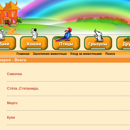
Главная
Заселение животных
Уход за животными
Поиск
лерея - Всего
Симочка
Стёпа ,Степанида.
Марго
Куки