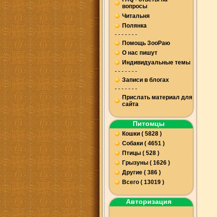
вопросы
Читальня
Полянка
- - - - - - -
Помощь ЗооРаю
О нас пишут
Индивидуальные темы
- - - - - - -
Записи в блогах
- - - - - - -
Прислать материал для
сайта
Питомцы
Кошки ( 5828 )
Собаки ( 4651 )
Птицы ( 528 )
Грызуны ( 1626 )
Другие ( 386 )
Всего ( 13019 )
Авторизация