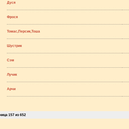
Дуся
Фрося
Томас,Персик,Тоша
Шустрик
Сэм
Лучик
Арчи
ница 157 из 652