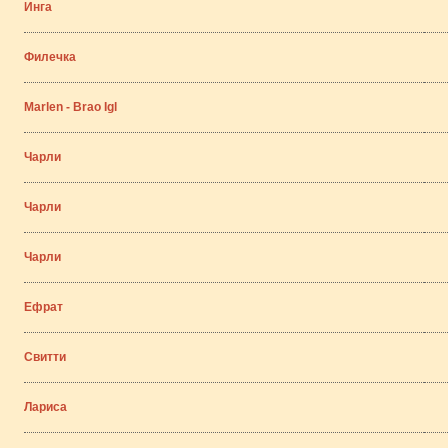
Инга
Филечка
Marlen - Brao Igl
Чарли
Чарли
Чарли
Ефрат
Свитти
Лариса