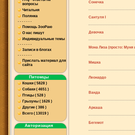
Сонечка
вопросы
Читальня
Полянка
Сантуля I
- - - - - - -
Помощь ЗооРаю
Девочка
О нас пишут
Индивидуальные темы
- - - - - - -
Мона Лиза (просто: Муня 
Записи в блогах
- - - - - - -
Прислать материал для
Мишка
сайта
Питомцы
Леонардо
Кошки ( 5828 )
Собаки ( 4651 )
Ванда
Птицы ( 528 )
Грызуны ( 1626 )
Другие ( 386 )
Аркаша
Всего ( 13019 )
Бегемот
Авторизация