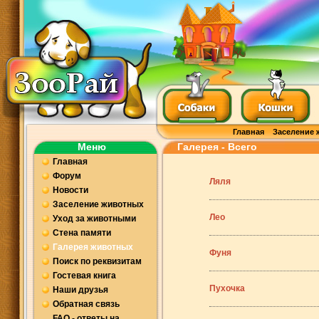
Главная
Заселение 
Меню
Галерея - Всего
Главная
Форум
Ляля
Новости
Заселение животных
Лео
Уход за животными
Стена памяти
Галерея животных
Фуня
Поиск по реквизитам
Гостевая книга
Пухочка
Наши друзья
Обратная связь
FAQ - ответы на