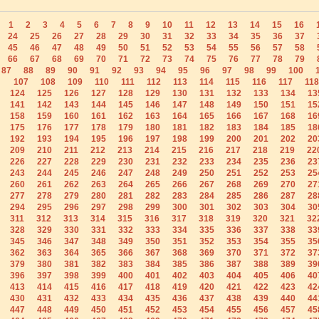
1
2
3
4
5
6
7
8
9
10
11
12
13
14
15
16
24
25
26
27
28
29
30
31
32
33
34
35
36
37
45
46
47
48
49
50
51
52
53
54
55
56
57
58
66
67
68
69
70
71
72
73
74
75
76
77
78
79
87
88
89
90
91
92
93
94
95
96
97
98
99
100
107
108
109
110
111
112
113
114
115
116
117
118
124
125
126
127
128
129
130
131
132
133
134
13
141
142
143
144
145
146
147
148
149
150
151
15
158
159
160
161
162
163
164
165
166
167
168
16
175
176
177
178
179
180
181
182
183
184
185
18
192
193
194
195
196
197
198
199
200
201
202
20
209
210
211
212
213
214
215
216
217
218
219
22
226
227
228
229
230
231
232
233
234
235
236
23
243
244
245
246
247
248
249
250
251
252
253
25
260
261
262
263
264
265
266
267
268
269
270
27
277
278
279
280
281
282
283
284
285
286
287
28
294
295
296
297
298
299
300
301
302
303
304
30
311
312
313
314
315
316
317
318
319
320
321
32
328
329
330
331
332
333
334
335
336
337
338
33
345
346
347
348
349
350
351
352
353
354
355
35
362
363
364
365
366
367
368
369
370
371
372
37
379
380
381
382
383
384
385
386
387
388
389
39
396
397
398
399
400
401
402
403
404
405
406
40
413
414
415
416
417
418
419
420
421
422
423
42
430
431
432
433
434
435
436
437
438
439
440
44
447
448
449
450
451
452
453
454
455
456
457
45