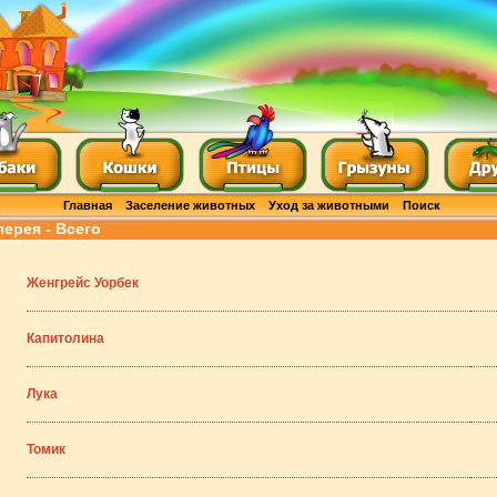
Главная
Заселение животных
Уход за животными
Поиск
лерея - Всего
Женгрейс Уорбек
Капитолина
Лука
Томик