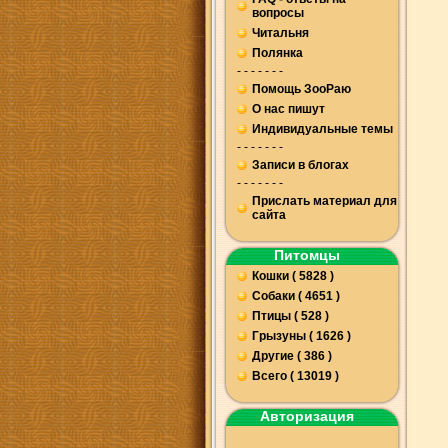
вопросы
Читальня
Полянка
- - - - - - -
Помощь ЗооРаю
О нас пишут
Индивидуальные темы
- - - - - - -
Записи в блогах
- - - - - - -
Прислать материал для
сайта
Питомцы
Кошки ( 5828 )
Собаки ( 4651 )
Птицы ( 528 )
Грызуны ( 1626 )
Другие ( 386 )
Всего ( 13019 )
Авторизация