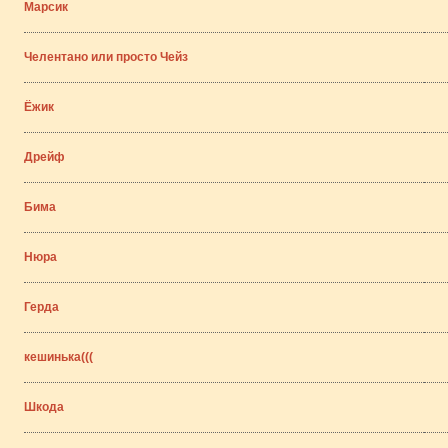
Марсик
Челентано или просто Чейз
Ёжик
Дрейф
Бима
Нюра
Герда
кешинька(((
Шкода