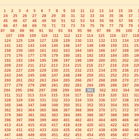
1
2
3
4
5
6
7
8
9
10
11
12
13
14
15
16
24
25
26
27
28
29
30
31
32
33
34
35
36
37
45
46
47
48
49
50
51
52
53
54
55
56
57
58
66
67
68
69
70
71
72
73
74
75
76
77
78
79
87
88
89
90
91
92
93
94
95
96
97
98
99
100
107
108
109
110
111
112
113
114
115
116
117
118
124
125
126
127
128
129
130
131
132
133
134
13
141
142
143
144
145
146
147
148
149
150
151
15
158
159
160
161
162
163
164
165
166
167
168
16
175
176
177
178
179
180
181
182
183
184
185
18
192
193
194
195
196
197
198
199
200
201
202
20
209
210
211
212
213
214
215
216
217
218
219
22
226
227
228
229
230
231
232
233
234
235
236
23
243
244
245
246
247
248
249
250
251
252
253
25
260
261
262
263
264
265
266
267
268
269
270
27
277
278
279
280
281
282
283
284
285
286
287
28
294
295
296
297
298
299
300
301
302
303
304
30
311
312
313
314
315
316
317
318
319
320
321
32
328
329
330
331
332
333
334
335
336
337
338
33
345
346
347
348
349
350
351
352
353
354
355
35
362
363
364
365
366
367
368
369
370
371
372
37
379
380
381
382
383
384
385
386
387
388
389
39
396
397
398
399
400
401
402
403
404
405
406
40
413
414
415
416
417
418
419
420
421
422
423
42
430
431
432
433
434
435
436
437
438
439
440
44
447
448
449
450
451
452
453
454
455
456
457
45