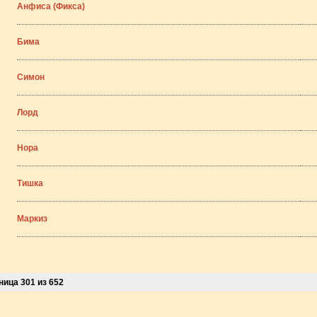
Анфиса (Фикса)
Бима
Симон
Лорд
Нора
Тишка
Маркиз
ница 301 из 652