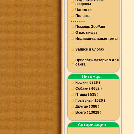
вопросы
Читальня
Полянка
- - - - - - -
Помощь ЗооРаю
О нас пишут
Индивидуальные темы
- - - - - - -
Записи в блогах
- - - - - - -
Прислать материал для
сайта
Питомцы
Кошки ( 5829 )
Собаки ( 4652 )
Птицы ( 535 )
Грызуны ( 1626 )
Другие ( 386 )
Всего ( 13028 )
Авторизация