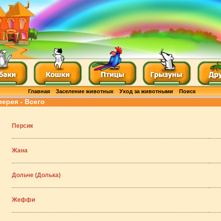
Главная
Заселение животных
Уход за животными
Поиск
лерея - Всего
Персик
Жана
Дольче (Долька)
Жеффи