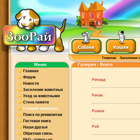
Главная
Заселение 
Меню
Галерея - Всего
Главная
Форум
Ричард
Новости
Заселение животных
Ричик
Уход за животными
Стена памяти
Галерея животных
Рыжка
Поиск по реквизитам
Гостевая книга
Рэй
Наши друзья
Обратная связь
FAQ - ответы на