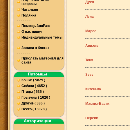
Дуся
вопросы
Читальня
Полянка
Луна
- - - - - - -
Помощь ЗооРаю
Марсо
О нас пишут
Индивидуальные темы
- - - - - - -
Ариэль
Записи в блогах
- - - - - - -
Прислать материал для
Тоня
сайта
Питомцы
Зузу
Кошки ( 5829 )
Собаки ( 4652 )
Китенька
Птицы ( 535 )
Грызуны ( 1626 )
Другие ( 386 )
Маркиз-Басик
Всего ( 13028 )
Персик
Авторизация