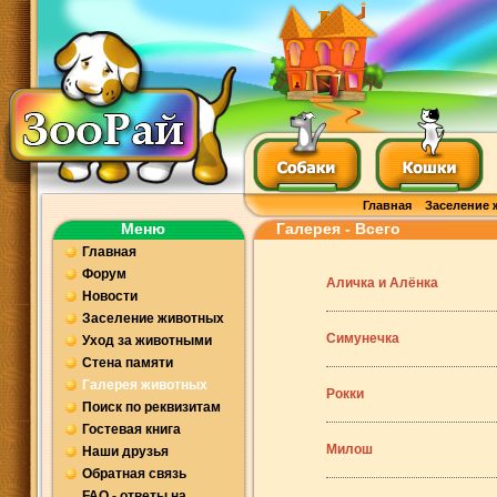
Главная
Заселение 
Меню
Галерея - Всего
Главная
Форум
Аличка и Алёнка
Новости
Заселение животных
Симунечка
Уход за животными
Стена памяти
Галерея животных
Рокки
Поиск по реквизитам
Гостевая книга
Милош
Наши друзья
Обратная связь
FAQ - ответы на