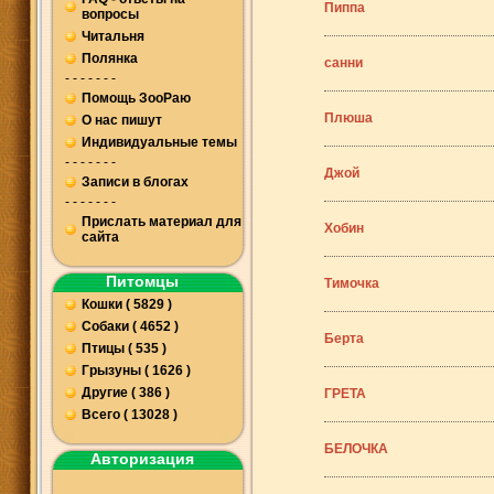
Пиппа
вопросы
Читальня
Полянка
санни
- - - - - - -
Помощь ЗооРаю
Плюша
О нас пишут
Индивидуальные темы
- - - - - - -
Джой
Записи в блогах
- - - - - - -
Прислать материал для
Хобин
сайта
Питомцы
Тимочка
Кошки ( 5829 )
Собаки ( 4652 )
Берта
Птицы ( 535 )
Грызуны ( 1626 )
Другие ( 386 )
ГРЕТА
Всего ( 13028 )
БЕЛОЧКА
Авторизация