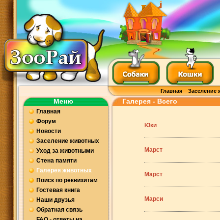
Главная
Заселение 
Меню
Галерея - Всего
Главная
Форум
Юки
Новости
Заселение животных
Марст
Уход за животными
Стена памяти
Галерея животных
Марст
Поиск по реквизитам
Гостевая книга
Марси
Наши друзья
Обратная связь
FAQ - ответы на