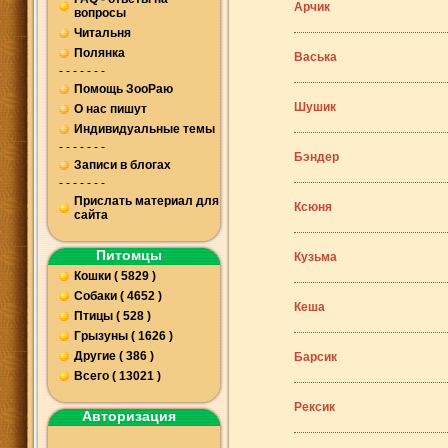
Арчик
вопросы
Читальня
Полянка
Васька
- - - - - - -
Помощь ЗооРаю
Шушик
О нас пишут
Индивидуальные темы
- - - - - - -
Бэндер
Записи в блогах
- - - - - - -
Прислать материал для
Ксюня
сайта
Питомцы
Кузьма
Кошки ( 5829 )
Собаки ( 4652 )
Кеша
Птицы ( 528 )
Грызуны ( 1626 )
Другие ( 386 )
Барсик
Всего ( 13021 )
Рексик
Авторизация