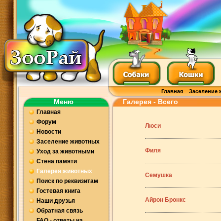
Главная
Заселение 
Меню
Галерея - Всего
Главная
Форум
Люси
Новости
Заселение животных
Филя
Уход за животными
Стена памяти
Галерея животных
Семушка
Поиск по реквизитам
Гостевая книга
Айрон Бронкс
Наши друзья
Обратная связь
FAQ - ответы на