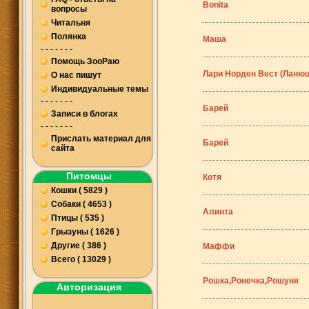
Bonita
вопросы
Читальня
Полянка
Маша
- - - - - - -
Помощь ЗооРаю
Лари Норден Вест (Ланю
О нас пишут
Индивидуальные темы
- - - - - - -
Барей
Записи в блогах
- - - - - - -
Прислать материал для
Барей
сайта
Питомцы
Котя
Кошки ( 5829 )
Собаки ( 4653 )
Алинта
Птицы ( 535 )
Грызуны ( 1626 )
Другие ( 386 )
Маффи
Всего ( 13029 )
Рошка,Ронечка,Рошуня
Авторизация