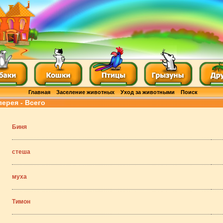
Главная
Заселение животных
Уход за животными
Поиск
лерея - Всего
Биня
стеша
муха
Тимон