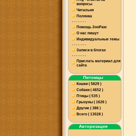
вопросы
Читальня
Полянка
- - - - - - -
Помощь ЗооРаю
О нас пишут
Индивидуальные темы
- - - - - - -
Записи в блогах
- - - - - - -
Прислать материал для
сайта
Питомцы
Кошки ( 5829 )
Собаки ( 4652 )
Птицы ( 535 )
Грызуны ( 1626 )
Другие ( 386 )
Всего ( 13028 )
Авторизация