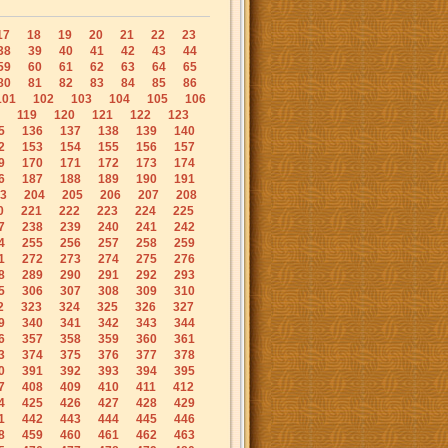
17
18
19
20
21
22
23
38
39
40
41
42
43
44
59
60
61
62
63
64
65
80
81
82
83
84
85
86
101
102
103
104
105
106
119
120
121
122
123
5
136
137
138
139
140
2
153
154
155
156
157
9
170
171
172
173
174
6
187
188
189
190
191
3
204
205
206
207
208
0
221
222
223
224
225
7
238
239
240
241
242
4
255
256
257
258
259
1
272
273
274
275
276
8
289
290
291
292
293
5
306
307
308
309
310
2
323
324
325
326
327
9
340
341
342
343
344
6
357
358
359
360
361
3
374
375
376
377
378
0
391
392
393
394
395
7
408
409
410
411
412
4
425
426
427
428
429
1
442
443
444
445
446
8
459
460
461
462
463