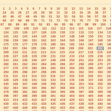
1
2
3
4
5
6
7
8
9
10
11
12
13
14
15
16
24
25
26
27
28
29
30
31
32
33
34
35
36
37
45
46
47
48
49
50
51
52
53
54
55
56
57
58
66
67
68
69
70
71
72
73
74
75
76
77
78
79
87
88
89
90
91
92
93
94
95
96
97
98
99
100
107
108
109
110
111
112
113
114
115
116
117
118
124
125
126
127
128
129
130
131
132
133
134
13
141
142
143
144
145
146
147
148
149
150
151
15
158
159
160
161
162
163
164
165
166
167
168
16
175
176
177
178
179
180
181
182
183
184
185
18
192
193
194
195
196
197
198
199
200
201
202
20
209
210
211
212
213
214
215
216
217
218
219
22
226
227
228
229
230
231
232
233
234
235
236
23
243
244
245
246
247
248
249
250
251
252
253
25
260
261
262
263
264
265
266
267
268
269
270
27
277
278
279
280
281
282
283
284
285
286
287
28
294
295
296
297
298
299
300
301
302
303
304
30
311
312
313
314
315
316
317
318
319
320
321
32
328
329
330
331
332
333
334
335
336
337
338
33
345
346
347
348
349
350
351
352
353
354
355
35
362
363
364
365
366
367
368
369
370
371
372
37
379
380
381
382
383
384
385
386
387
388
389
39
396
397
398
399
400
401
402
403
404
405
406
40
413
414
415
416
417
418
419
420
421
422
423
42
430
431
432
433
434
435
436
437
438
439
440
44
447
448
449
450
451
452
453
454
455
456
457
45