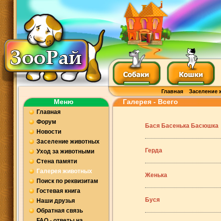
Главная
Заселение 
Меню
Галерея - Всего
Главная
Форум
Бася Басенька Басюшка
Новости
Заселение животных
Герда
Уход за животными
Стена памяти
Галерея животных
Женька
Поиск по реквизитам
Гостевая книга
Буся
Наши друзья
Обратная связь
FAQ - ответы на