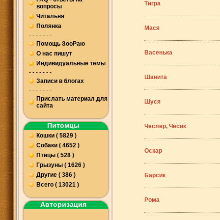
Тигра
вопросы
Читальня
Полянка
Мася
- - - - - - -
Помощь ЗооРаю
Васенька
О нас пишут
Индивидуальные темы
- - - - - - -
Шанита
Записи в блогах
- - - - - - -
Прислать материал для
Шуся
сайта
Питомцы
Чеслер, Чесик
Кошки ( 5829 )
Собаки ( 4652 )
Оскар
Птицы ( 528 )
Грызуны ( 1626 )
Другие ( 386 )
Барсик
Всего ( 13021 )
Рома
Авторизация