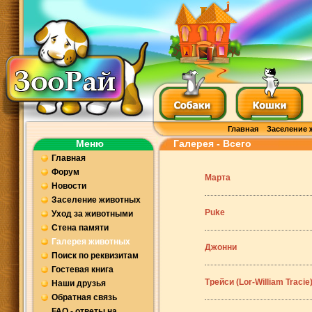
Главная
Заселение 
Меню
Галерея - Всего
Главная
Форум
Марта
Новости
Заселение животных
Puke
Уход за животными
Стена памяти
Галерея животных
Джонни
Поиск по реквизитам
Гостевая книга
Трейси (Lor-William Tracie
Наши друзья
Обратная связь
FAQ - ответы на