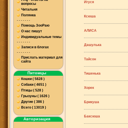
Игуся
вопросы
Читальня
Полянка
Ксюша
- - - - - - -
Помощь ЗооРаю
АЛИСА
О нас пишут
Индивидуальные темы
- - - - - - -
Дашулька
Записи в блогах
- - - - - - -
Прислать материал для
Тайсон
сайта
Питомцы
Тишенька
Кошки ( 5828 )
Собаки ( 4651 )
Хорек
Птицы ( 528 )
Грызуны ( 1626 )
Другие ( 386 )
Брикуша
Всего ( 13019 )
Баксюша
Авторизация