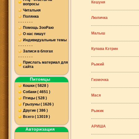
Кешуня
вопросы
Читальня
Полянка
Люличка
- - - - - - -
Помощь ЗооРаю
Малыш
О нас пишут
Индивидуальные темы
- - - - - - -
Купава Кэтрин
Записи в блогах
- - - - - - -
Прислать материал для
Рыжий
сайта
Питомцы
Гизмочка
Кошки ( 5828 )
Собаки ( 4651 )
Мася
Птицы ( 528 )
Грызуны ( 1626 )
Другие ( 386 )
Рыжик
Всего ( 13019 )
АРИША
Авторизация