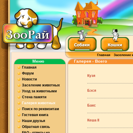
Главная
Заселение 
Меню
Галерея - Всего
Главная
Форум
Кузя
Новости
Заселение животных
Бэся
Уход за животными
Стена памяти
Галерея животных
Бакс
Поиск по реквизитам
Гостевая книга
Кеша ІІ
Наши друзья
Обратная связь
FAQ - ответы на