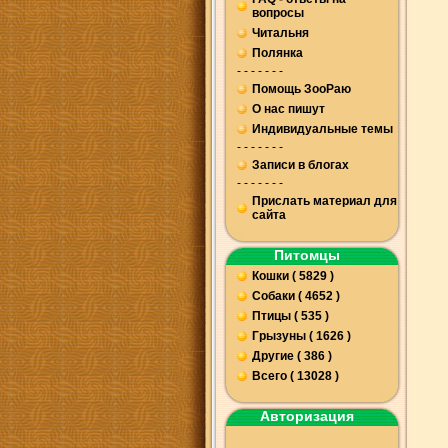
вопросы
Читальня
Полянка
- - - - - - -
Помощь ЗооРаю
О нас пишут
Индивидуальные темы
- - - - - - -
Записи в блогах
- - - - - - -
Прислать материал для
сайта
Питомцы
Кошки ( 5829 )
Собаки ( 4652 )
Птицы ( 535 )
Грызуны ( 1626 )
Другие ( 386 )
Всего ( 13028 )
Авторизация