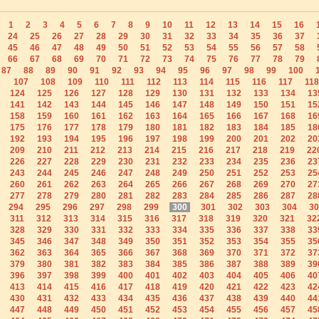
1
2
3
4
5
6
7
8
9
10
11
12
13
14
15
16
24
25
26
27
28
29
30
31
32
33
34
35
36
37
45
46
47
48
49
50
51
52
53
54
55
56
57
58
66
67
68
69
70
71
72
73
74
75
76
77
78
79
87
88
89
90
91
92
93
94
95
96
97
98
99
100
107
108
109
110
111
112
113
114
115
116
117
118
124
125
126
127
128
129
130
131
132
133
134
13
141
142
143
144
145
146
147
148
149
150
151
15
158
159
160
161
162
163
164
165
166
167
168
16
175
176
177
178
179
180
181
182
183
184
185
18
192
193
194
195
196
197
198
199
200
201
202
20
209
210
211
212
213
214
215
216
217
218
219
22
226
227
228
229
230
231
232
233
234
235
236
23
243
244
245
246
247
248
249
250
251
252
253
25
260
261
262
263
264
265
266
267
268
269
270
27
277
278
279
280
281
282
283
284
285
286
287
28
294
295
296
297
298
299
300
301
302
303
304
30
311
312
313
314
315
316
317
318
319
320
321
32
328
329
330
331
332
333
334
335
336
337
338
33
345
346
347
348
349
350
351
352
353
354
355
35
362
363
364
365
366
367
368
369
370
371
372
37
379
380
381
382
383
384
385
386
387
388
389
39
396
397
398
399
400
401
402
403
404
405
406
40
413
414
415
416
417
418
419
420
421
422
423
42
430
431
432
433
434
435
436
437
438
439
440
44
447
448
449
450
451
452
453
454
455
456
457
45