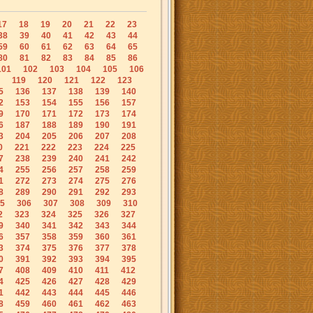
17
18
19
20
21
22
23
38
39
40
41
42
43
44
59
60
61
62
63
64
65
80
81
82
83
84
85
86
101
102
103
104
105
106
119
120
121
122
123
5
136
137
138
139
140
2
153
154
155
156
157
9
170
171
172
173
174
6
187
188
189
190
191
3
204
205
206
207
208
0
221
222
223
224
225
7
238
239
240
241
242
4
255
256
257
258
259
1
272
273
274
275
276
8
289
290
291
292
293
5
306
307
308
309
310
2
323
324
325
326
327
9
340
341
342
343
344
6
357
358
359
360
361
3
374
375
376
377
378
0
391
392
393
394
395
7
408
409
410
411
412
4
425
426
427
428
429
1
442
443
444
445
446
8
459
460
461
462
463