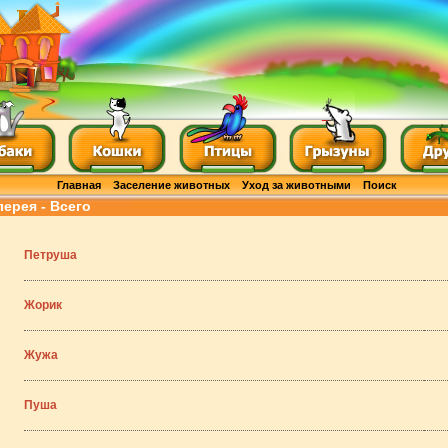
Главная
Заселение животных
Уход за животными
Поиск
лерея - Всего
Петруша
Жорик
Жужа
Пуша