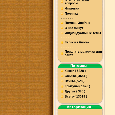
вопросы
Читальня
Полянка
- - - - - - -
Помощь ЗооРаю
О нас пишут
Индивидуальные темы
- - - - - - -
Записи в блогах
- - - - - - -
Прислать материал для
сайта
Питомцы
Кошки ( 5828 )
Собаки ( 4651 )
Птицы ( 528 )
Грызуны ( 1626 )
Другие ( 386 )
Всего ( 13019 )
Авторизация