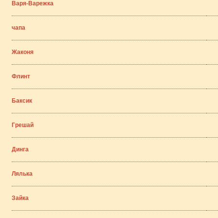
Варя-Варежка
чапа
Жаконя
Флинт
Баксик
Грешай
Динга
Лялька
Зайка