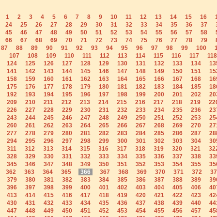
1
2
3
4
5
6
7
8
9
10
11
12
13
14
15
16
24
25
26
27
28
29
30
31
32
33
34
35
36
37
45
46
47
48
49
50
51
52
53
54
55
56
57
58
66
67
68
69
70
71
72
73
74
75
76
77
78
79
87
88
89
90
91
92
93
94
95
96
97
98
99
100
107
108
109
110
111
112
113
114
115
116
117
118
124
125
126
127
128
129
130
131
132
133
134
13
141
142
143
144
145
146
147
148
149
150
151
15
158
159
160
161
162
163
164
165
166
167
168
16
175
176
177
178
179
180
181
182
183
184
185
18
192
193
194
195
196
197
198
199
200
201
202
20
209
210
211
212
213
214
215
216
217
218
219
22
226
227
228
229
230
231
232
233
234
235
236
23
243
244
245
246
247
248
249
250
251
252
253
25
260
261
262
263
264
265
266
267
268
269
270
27
277
278
279
280
281
282
283
284
285
286
287
28
294
295
296
297
298
299
300
301
302
303
304
30
311
312
313
314
315
316
317
318
319
320
321
32
328
329
330
331
332
333
334
335
336
337
338
33
345
346
347
348
349
350
351
352
353
354
355
35
362
363
364
365
366
367
368
369
370
371
372
37
379
380
381
382
383
384
385
386
387
388
389
39
396
397
398
399
400
401
402
403
404
405
406
40
413
414
415
416
417
418
419
420
421
422
423
42
430
431
432
433
434
435
436
437
438
439
440
44
447
448
449
450
451
452
453
454
455
456
457
45