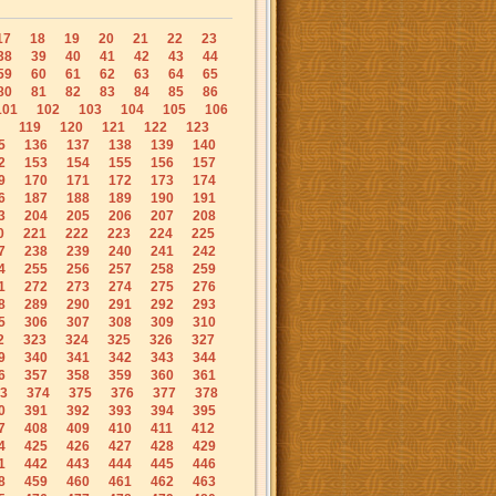
17
18
19
20
21
22
23
38
39
40
41
42
43
44
59
60
61
62
63
64
65
80
81
82
83
84
85
86
101
102
103
104
105
106
119
120
121
122
123
5
136
137
138
139
140
2
153
154
155
156
157
9
170
171
172
173
174
6
187
188
189
190
191
3
204
205
206
207
208
0
221
222
223
224
225
7
238
239
240
241
242
4
255
256
257
258
259
1
272
273
274
275
276
8
289
290
291
292
293
5
306
307
308
309
310
2
323
324
325
326
327
9
340
341
342
343
344
6
357
358
359
360
361
3
374
375
376
377
378
0
391
392
393
394
395
7
408
409
410
411
412
4
425
426
427
428
429
1
442
443
444
445
446
8
459
460
461
462
463