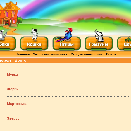
Главная
Заселение животных
Уход за животными
Поиск
лерея - Всего
Мурка
Жорик
Мартюська
Зверус