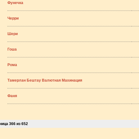
Фунечка
Черри
Шери
Гоша
Рома
Тамерлан Бештау Валютная Махинация
Фаня
ница 366 из 652