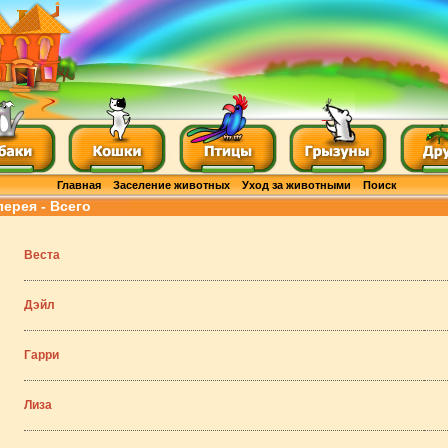
Главная
Заселение животных
Уход за животными
Поиск
лерея - Всего
Веста
Дэйл
Гарри
Лиза