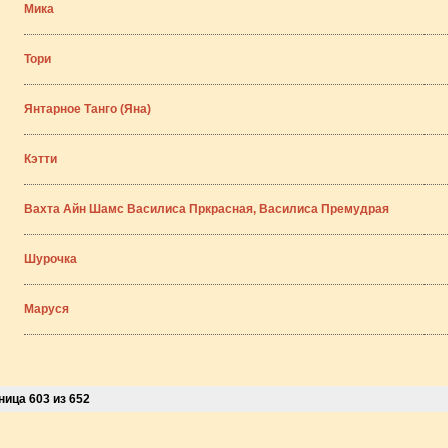
Мика
Тори
Янтарное Танго (Яна)
Кэтти
Вахта Айн Шамс Василиса Пркрасная, Василиса Премудрая
Шурочка
Маруся
ница 603 из 652