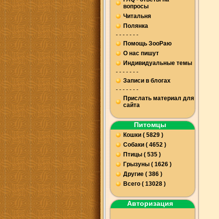
вопросы
Читальня
Полянка
- - - - - - -
Помощь ЗооРаю
О нас пишут
Индивидуальные темы
- - - - - - -
Записи в блогах
- - - - - - -
Прислать материал для
сайта
Питомцы
Кошки ( 5829 )
Собаки ( 4652 )
Птицы ( 535 )
Грызуны ( 1626 )
Другие ( 386 )
Всего ( 13028 )
Авторизация