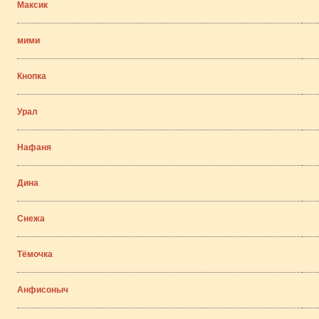
Максик
мими
Кнопка
Урал
Нафаня
Дина
Снежа
Тёмочка
Анфисоныч