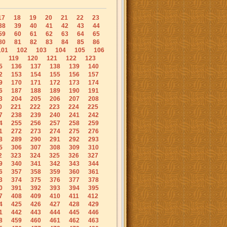
17
18
19
20
21
22
23
38
39
40
41
42
43
44
59
60
61
62
63
64
65
80
81
82
83
84
85
86
101
102
103
104
105
106
119
120
121
122
123
5
136
137
138
139
140
2
153
154
155
156
157
9
170
171
172
173
174
6
187
188
189
190
191
3
204
205
206
207
208
0
221
222
223
224
225
7
238
239
240
241
242
4
255
256
257
258
259
1
272
273
274
275
276
8
289
290
291
292
293
5
306
307
308
309
310
2
323
324
325
326
327
9
340
341
342
343
344
6
357
358
359
360
361
3
374
375
376
377
378
0
391
392
393
394
395
7
408
409
410
411
412
4
425
426
427
428
429
1
442
443
444
445
446
8
459
460
461
462
463