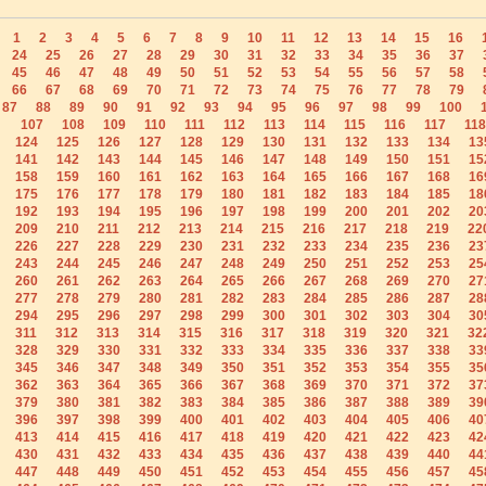
1
2
3
4
5
6
7
8
9
10
11
12
13
14
15
16
24
25
26
27
28
29
30
31
32
33
34
35
36
37
45
46
47
48
49
50
51
52
53
54
55
56
57
58
66
67
68
69
70
71
72
73
74
75
76
77
78
79
87
88
89
90
91
92
93
94
95
96
97
98
99
100
107
108
109
110
111
112
113
114
115
116
117
118
124
125
126
127
128
129
130
131
132
133
134
13
141
142
143
144
145
146
147
148
149
150
151
15
158
159
160
161
162
163
164
165
166
167
168
16
175
176
177
178
179
180
181
182
183
184
185
18
192
193
194
195
196
197
198
199
200
201
202
20
209
210
211
212
213
214
215
216
217
218
219
22
226
227
228
229
230
231
232
233
234
235
236
23
243
244
245
246
247
248
249
250
251
252
253
25
260
261
262
263
264
265
266
267
268
269
270
27
277
278
279
280
281
282
283
284
285
286
287
28
294
295
296
297
298
299
300
301
302
303
304
30
311
312
313
314
315
316
317
318
319
320
321
32
328
329
330
331
332
333
334
335
336
337
338
33
345
346
347
348
349
350
351
352
353
354
355
35
362
363
364
365
366
367
368
369
370
371
372
37
379
380
381
382
383
384
385
386
387
388
389
39
396
397
398
399
400
401
402
403
404
405
406
40
413
414
415
416
417
418
419
420
421
422
423
42
430
431
432
433
434
435
436
437
438
439
440
44
447
448
449
450
451
452
453
454
455
456
457
45