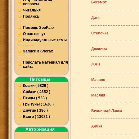
Бегемот
вопросы
Читальня
Полянка
Даня
- - - - - - -
Помощь ЗооРаю
Степочка
О нас пишут
Индивидуальные темы
- - - - - - -
Дюкочка
Записи в блогах
- - - - - - -
Прислать материал для
ЖАН
сайта
Питомцы
Масяня
Кошки ( 5829 )
Собаки ( 4652 )
Масяня
Птицы ( 528 )
Грызуны ( 1626 )
Другие ( 386 )
Викси май Лакки
Всего ( 13021 )
Аечка
Авторизация