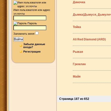
Диночка
Имя пользователя или адрес
эл.почты
Дымка(Дымуся, Дымулеч
Пароль
Тойка
Запомнить меня
Войти
Ali Red Diamond (ARD)
Забыли данные
входа?
Регистрация
Рыжая
Гремлин
Майя
Страница 187 из 652