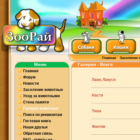
Главная
Заселение 
Меню
Галерея - Всего
Главная
Форум
Лаки, Лакуся
Новости
Заселение животных
Настя
Уход за животными
Стена памяти
Галерея животных
Тоша
Поиск по реквизитам
Гостевая книга
Фантик
Наши друзья
Обратная связь
FAQ - ответы на