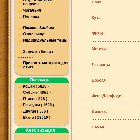
Соня
вопросы
Читальня
Полянка
Куха
- - - - - - -
Помощь ЗооРаю
ФИЛЯ
О нас пишут
Индивидуальные темы
- - - - - - -
Мотечка
Записи в блогах
- - - - - - -
Прислать материал для
Люсенька
сайта
Питомцы
Бобося
Кошки ( 5828 )
Собаки ( 4651 )
Феня Даффодил
Птицы ( 528 )
Грызуны ( 1626 )
Другие ( 386 )
Диночка
Всего ( 13019 )
Семён
Авторизация