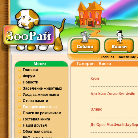
Главная
Заселение 
Меню
Галерея - Всего
Главная
Форум
Кузя
Новости
Заселение животных
Арт Кинг Элизабет Файн
Уход за животными
Стена памяти
Галерея животных
Элвис
Поиск по реквизитам
Гостевая книга
Де Орсе МакФлай Цаубер 
Наши друзья
Обратная связь
FAQ - ответы на