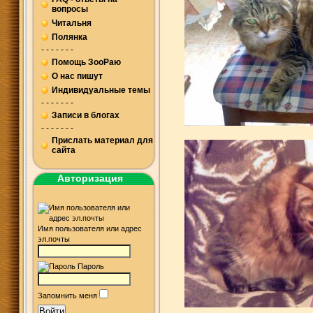
вопросы
Читальня
Полянка
- - - - - - -
Помощь ЗооРаю
О нас пишут
Индивидуальные темы
- - - - - - -
Записи в блогах
- - - - - - -
Прислать материал для
сайта
Авторизация
Имя пользователя или адрес
эл.почты
Пароль
Запомнить меня
Войти