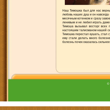
Наш Тимошка был для нас верны
любовь наших душ и он навсегда
месячным котенком и сразу завое
ленивым и не любил играть даже
Тимоша вызывал восторг всех 
настояшим талисманом нашей се
Тимошка перестал кушать, стал с
ему стали делать много болезн
болезнь почек оказалась сильнее
©