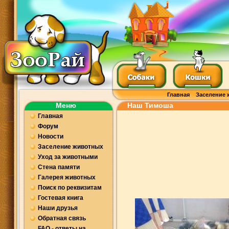
Главная
Заселение 
Меню
Наш Тимоша
Главная
Форум
Новости
Заселение животных
Уход за животными
Стена памяти
Галерея животных
Поиск по реквизитам
Гостевая книга
Наши друзья
Обратная связь
FAQ - ответы на