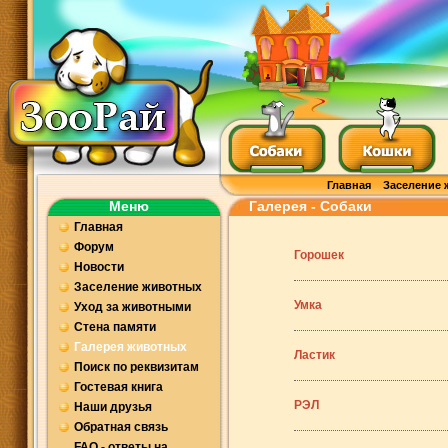
Главная
Заселение 
Меню
Галерея - Собаки
Главная
Форум
Горошек
Новости
Заселение животных
Умка
Уход за животными
Стена памяти
Галерея животных
Ластик
Поиск по реквизитам
Гостевая книга
РЭЛ
Наши друзья
Обратная связь
FAQ - ответы на