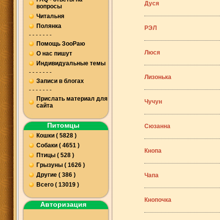
Дуся
вопросы
Читальня
Полянка
РЭЛ
- - - - - - -
Помощь ЗооРаю
Люся
О нас пишут
Индивидуальные темы
- - - - - - -
Лизонька
Записи в блогах
- - - - - - -
Прислать материал для
Чучун
сайта
Питомцы
Сюзанна
Кошки ( 5828 )
Собаки ( 4651 )
Кнопа
Птицы ( 528 )
Грызуны ( 1626 )
Другие ( 386 )
Чапа
Всего ( 13019 )
Кнопочка
Авторизация