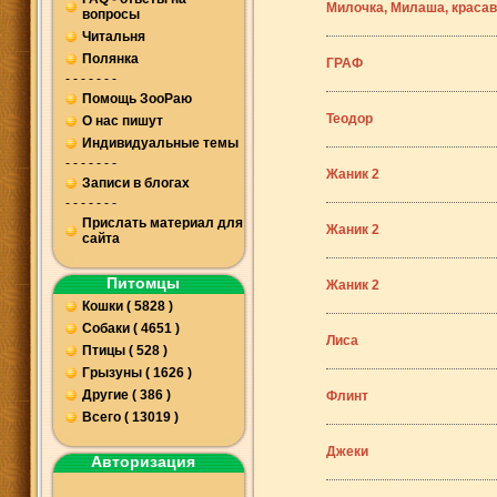
Милочка, Милаша, краса
вопросы
Читальня
Полянка
ГРАФ
- - - - - - -
Помощь ЗооРаю
Теодор
О нас пишут
Индивидуальные темы
- - - - - - -
Жаник 2
Записи в блогах
- - - - - - -
Прислать материал для
Жаник 2
сайта
Питомцы
Жаник 2
Кошки ( 5828 )
Собаки ( 4651 )
Лиса
Птицы ( 528 )
Грызуны ( 1626 )
Другие ( 386 )
Флинт
Всего ( 13019 )
Джеки
Авторизация