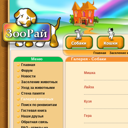
Главная
Заселение 
Меню
Галерея - Собаки
Главная
Форум
Мишка
Новости
Заселение животных
Лайза
Уход за животными
Стена памяти
Галерея животных
Кузя
Поиск по реквизитам
Гостевая книга
Гера
Наши друзья
Обратная связь
FAQ - ответы на