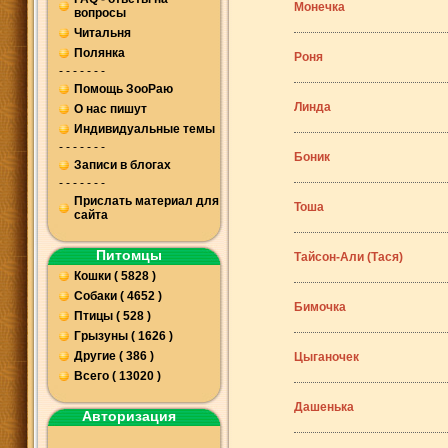
Монечка
вопросы
Читальня
Полянка
Роня
- - - - - - -
Помощь ЗооРаю
Линда
О нас пишут
Индивидуальные темы
- - - - - - -
Боник
Записи в блогах
- - - - - - -
Прислать материал для
Тоша
сайта
Питомцы
Тайсон-Али (Тася)
Кошки ( 5828 )
Собаки ( 4652 )
Бимочка
Птицы ( 528 )
Грызуны ( 1626 )
Другие ( 386 )
Цыганочек
Всего ( 13020 )
Дашенька
Авторизация