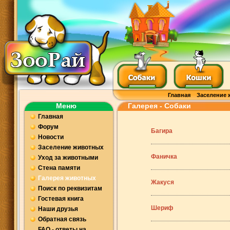
Главная
Заселение 
Меню
Галерея - Собаки
Главная
Форум
Багира
Новости
Заселение животных
Фаничка
Уход за животными
Стена памяти
Галерея животных
Жакуся
Поиск по реквизитам
Гостевая книга
Шериф
Наши друзья
Обратная связь
FAQ - ответы на