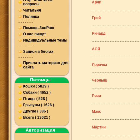
Арчи
вопросы
Читальня
Полянка
Грей
- - - - - - -
Помощь ЗооРаю
Ричард
О нас пишут
Индивидуальные темы
- - - - - - -
АСЯ
Записи в блогах
- - - - - - -
Прислать материал для
Лорочка
сайта
Питомцы
Черныш
Кошки ( 5829 )
Собаки ( 4652 )
Ричи
Птицы ( 528 )
Грызуны ( 1626 )
Другие ( 386 )
Макс
Всего ( 13021 )
Мартин
Авторизация