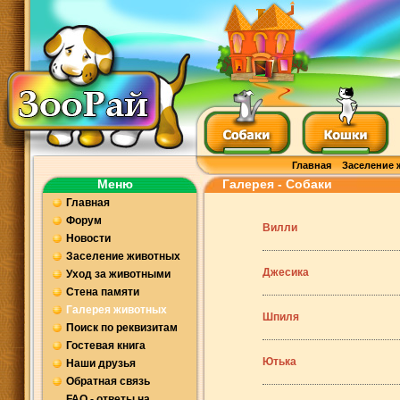
Главная
Заселение 
Меню
Галерея - Собаки
Главная
Форум
Вилли
Новости
Заселение животных
Джесика
Уход за животными
Стена памяти
Галерея животных
Шпиля
Поиск по реквизитам
Гостевая книга
Ютька
Наши друзья
Обратная связь
FAQ - ответы на