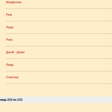
Марфочка
Рем
Лада
Рекс
Джой - Джин
Лорд
Сонечка
ница 224 из 233