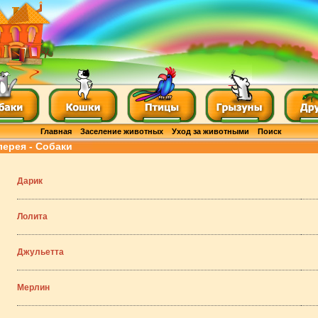
Главная
Заселение животных
Уход за животными
Поиск
лерея - Собаки
Дарик
Лолита
Джульетта
Мерлин