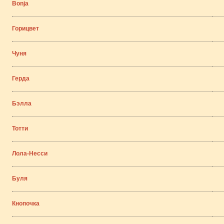
Bonja
Горицвет
Чуня
Герда
Бэлла
Тотти
Лола-Несси
Буля
Кнопочка