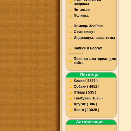
вопросы
Читальня
Полянка
- - - - - - -
Помощь ЗооРаю
О нас пишут
Индивидуальные темы
- - - - - - -
Записи в блогах
- - - - - - -
Прислать материал для
сайта
Питомцы
Кошки ( 5829 )
Собаки ( 4652 )
Птицы ( 535 )
Грызуны ( 1626 )
Другие ( 386 )
Всего ( 13028 )
Авторизация