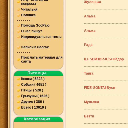
Жуленька
вопросы
Читальня
Полянка
Альма
- - - - - - -
Помощь ЗооРаю
Альма
О нас пишут
Индивидуальные темы
- - - - - - -
Рада
Записи в блогах
- - - - - - -
Прислать материал для
ILF SEM IBRJUSI Фёдор
сайта
Питомцы
Тайга
Кошки ( 5828 )
Собаки ( 4651 )
FIDZI SONTAI Буся
Птицы ( 528 )
Грызуны ( 1626 )
Другие ( 386 )
Мульяна
Всего ( 13019 )
Бетти
Авторизация