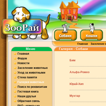
Главная
Заселение 
Меню
Галерея - Собаки
Главная
Форум
Бим
Новости
Заселение животных
Альфа-Ромео
Уход за животными
Стена памяти
Галерея животных
Юрай-Хип
Поиск по реквизитам
Гостевая книга
Мухтар
Наши друзья
Обратная связь
FAQ - ответы на