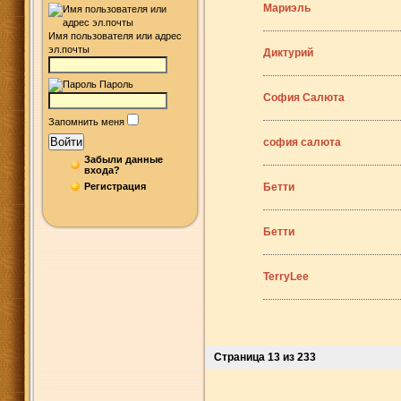
Мариэль
Имя пользователя или адрес
эл.почты
Диктурий
Пароль
София Салюта
Запомнить меня
Войти
софия салюта
Забыли данные
входа?
Регистрация
Бетти
Бетти
TerryLee
Страница 13 из 233