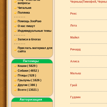
Черныш(Тимофей, Черны
вопросы
Читальня
Полянка
Рекс
- - - - - - -
Помощь ЗооРаю
Лота
О нас пишут
Индивидуальные темы
- - - - - - -
Майкл
Записи в блогах
- - - - - - -
Прислать материал для
Ричард
сайта
Питомцы
Алиса
Кошки ( 5829 )
Собаки ( 4652 )
Малыш
Птицы ( 528 )
Грызуны ( 1626 )
Другие ( 386 )
Грей
Всего ( 13021 )
Гудвин
Авторизация