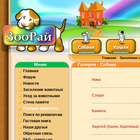
Главная
Заселение 
Меню
Галерея - Собаки
Главная
Форум
Ника
Новости
Заселение животных
Сэнди
Уход за животными
Стена памяти
Галерея животных
Камила
Поиск по реквизитам
Гостевая книга
Харлей (Хаюн, Харлюша)
Наши друзья
Обратная связь
FAQ - ответы на