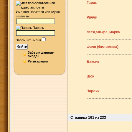
Гарик
Имя пользователя или адрес
эл.почты
Риччи
Пароль
пёся,альфа, марка
Запомнить меня
Войти
Филя (Филимоша),
Забыли данные
входа?
Регистрация
Баксик
Шон
Чарлик
Страница 161 из 233