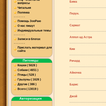
Бима
вопросы
Читальня
Полянка
Перун.
- - - - - - -
Помощь ЗооРаю
Сармат
О нас пишут
Индивидуальные темы
- - - - - - -
Аппол ад Астра
Записи в блогах
- - - - - - -
Прислать материал для
Ким
сайта
Питомцы
Ричард
Кошки ( 5828 )
Собаки ( 4651 )
Айночка
Птицы ( 528 )
Грызуны ( 1626 )
Другие ( 386 )
Барис
Всего ( 13019 )
Джой
Авторизация