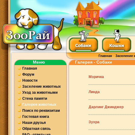
Главная
Заселение 
Меню
Галерея - Собаки
Главная
Форум
Мэричка
Новости
Заселение животных
Линда
Уход за животными
Стена памяти
Галерея животных
Дарлинг Джинджер
Поиск по реквизитам
Гостевая книга
Зухра
Наши друзья
Обратная связь
FAQ - ответы на