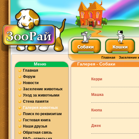
Главная
Заселение 
Меню
Галерея - Собаки
Главная
Форум
Керри
Новости
Заселение животных
Машка
Уход за животными
Стена памяти
Галерея животных
Кнопа
Поиск по реквизитам
Гостевая книга
Джек
Наши друзья
Обратная связь
FAQ - ответы на