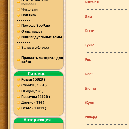
Killer-Kil
вопросы
Читальня
Полянка
Вам
- - - - - - -
Помощь ЗооРаю
Кэтти
О нас пишут
Индивидуальные темы
- - - - - - -
Тучка
Записи в блогах
- - - - - - -
Прислать материал для
Рик
сайта
Питомцы
Бест
Кошки ( 5828 )
Собаки ( 4651 )
Билли
Птицы ( 528 )
Грызуны ( 1626 )
Другие ( 386 )
Жуля
Всего ( 13019 )
Ричард
Авторизация