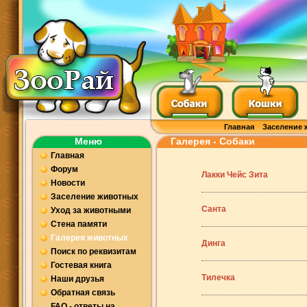
Главная
Заселение 
Меню
Галерея - Собаки
Главная
Форум
Лакки Чейс Зита
Новости
Заселение животных
Санта
Уход за животными
Стена памяти
Галерея животных
Динга
Поиск по реквизитам
Гостевая книга
Тилечка
Наши друзья
Обратная связь
FAQ - ответы на