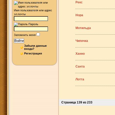
Рекс
Имя пользователя или адрес
эл.почты
Нора
Пароль
Мотильда
Запомнить меня
Войти
Чипочка
Забыли данные
входа?
Регистрация
Ханно
Санта
Лотта
Страница 139 из 233