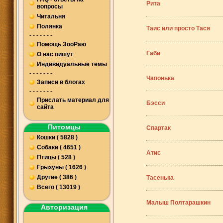
Рита
вопросы
Читальня
Полянка
Таис или просто Тася
- - - - - - -
Помощь ЗооРаю
Габи
О нас пишут
Индивидуальные темы
- - - - - - -
Чапонька
Записи в блогах
- - - - - - -
Прислать материал для
Бэсси
сайта
Питомцы
Спартак
Кошки ( 5828 )
Собаки ( 4651 )
Атис
Птицы ( 528 )
Грызуны ( 1626 )
Другие ( 386 )
Тасенька
Всего ( 13019 )
Малыш Полтарашкин
Авторизация