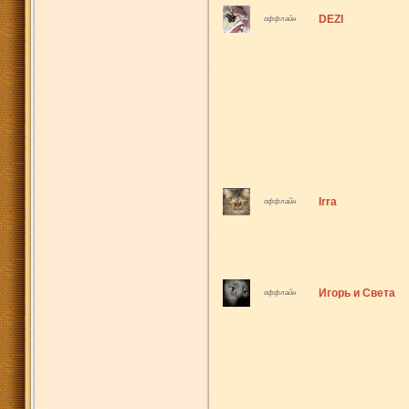
DEZI
оффлайн
Irra
оффлайн
Игорь и Света
оффлайн