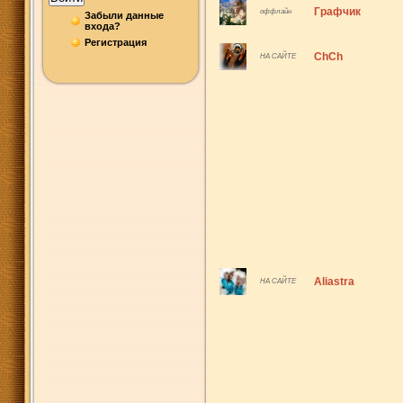
Графчик
оффлайн
Забыли данные
входа?
Регистрация
ChCh
НА САЙТЕ
Aliastra
НА САЙТЕ