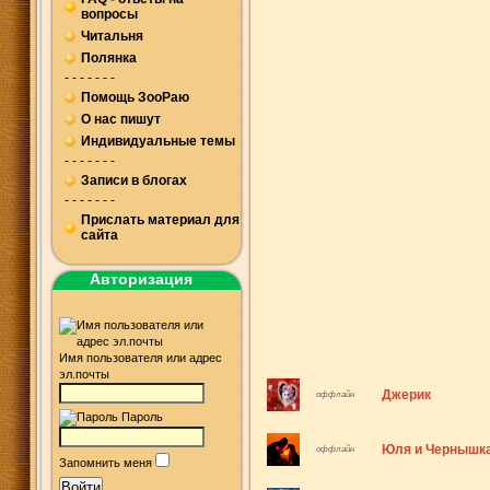
вопросы
Читальня
Полянка
- - - - - - -
Помощь ЗооРаю
О нас пишут
Индивидуальные темы
- - - - - - -
Записи в блогах
- - - - - - -
Прислать материал для
сайта
Авторизация
Имя пользователя или адрес
эл.почты
Джерик
оффлайн
Пароль
Юля и Чернышк
оффлайн
Запомнить меня
Войти