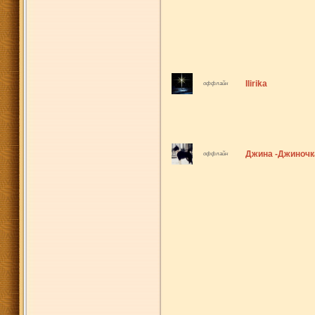
Ilirika
оффлайн
Джина -Джиночк
оффлайн