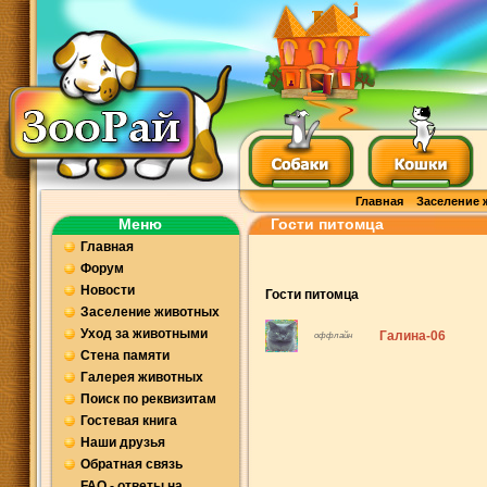
Главная
Заселение 
Меню
Гости питомца
Главная
Форум
Новости
Гости питомца
Заселение животных
Уход за животными
Галина-06
оффлайн
Стена памяти
Галерея животных
Поиск по реквизитам
Гостевая книга
Наши друзья
Обратная связь
FAQ - ответы на