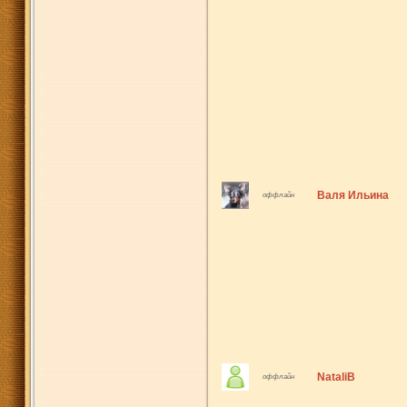
Валя Ильина
оффлайн
NataliB
оффлайн