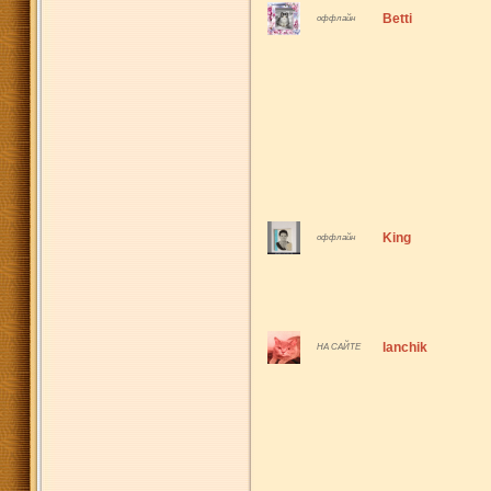
Betti
оффлайн
King
оффлайн
lanchik
НА САЙТЕ