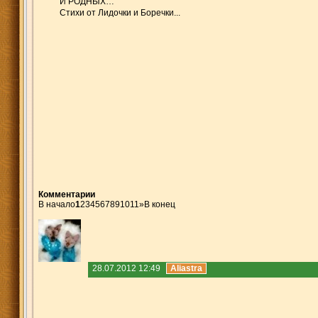
И РОДНЫХ…
Стихи от Лидочки и Боречки...
Комментарии
В начало
1
2
3
4
5
6
7
8
9
10
11
»
В конец
28.07.2012 12:49
Aliastra