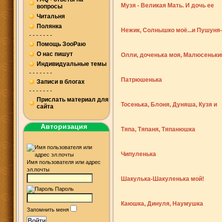
Музя - Великая Мать. И дочь ее
вопросы
Читальня
Полянка
Черниченька.
Нежик, Солнышко моё...и Пушуня-
- - - - - - -
Помощь ЗооРаю
О нас пишут
мама
Олли, доченька моя, Малюсеньки
Индивидуальные темы
- - - - - - -
Крокозяблик...
Патрюшенька
Записи в блогах
- - - - - - -
Прислать материал для
Тосенька, Блоня, Дуняша, Кузя и
сайта
Авторизация
другие, покинувшие Тяпкин Дом
Тяпа, Тяпаня, Тяпанюшка
Чипуленька
Имя пользователя или адрес
эл.почты
Шакулька-Шакуленька мой!
Пароль
Каюшка, Динуля, Наумушка
Запомнить меня
Войти