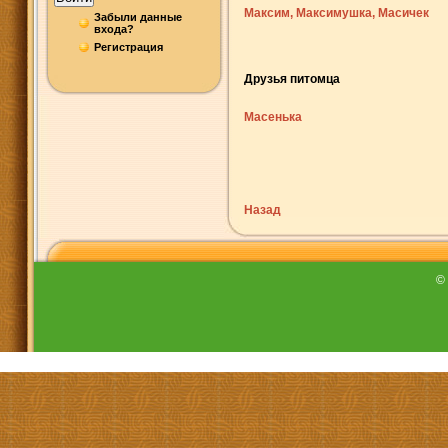
Максим, Максимушка, Масичек
Забыли данные
входа?
Регистрация
Друзья питомца
Масенька
Назад
©