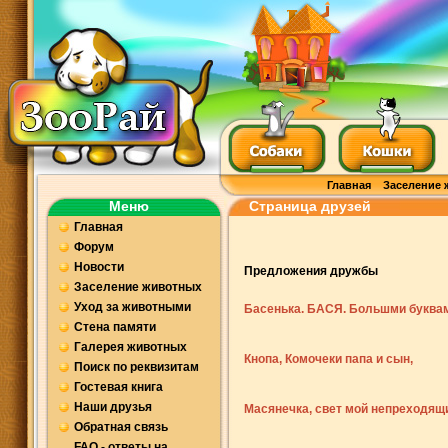
Главная
Заселение 
Меню
Страница друзей
Главная
Форум
Новости
Предложения дружбы
Заселение животных
Уход за животными
Басенька. БАСЯ. Большми буква
Стена памяти
Галерея животных
Кнопа, Комочеки папа и сын,
Поиск по реквизитам
Гостевая книга
Наши друзья
Сонечка, Кроша, Ягодка, Люка, Ка
Масянечка, свет мой непреходящ
Обратная связь
FAQ - ответы на