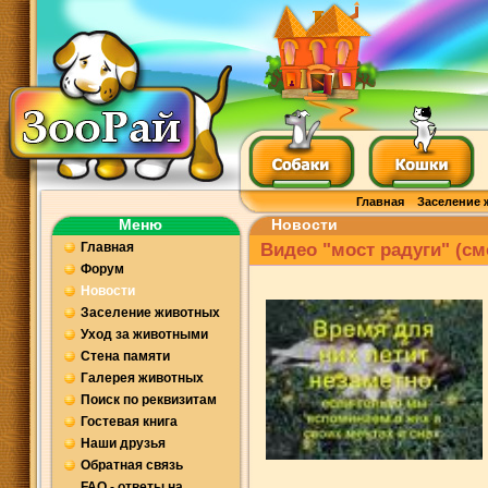
Главная
Заселение 
Меню
Новости
Главная
Видео "мост радуги" (см
Форум
Новости
Заселение животных
Уход за животными
Стена памяти
Галерея животных
Поиск по реквизитам
Гостевая книга
Наши друзья
Обратная связь
FAQ - ответы на