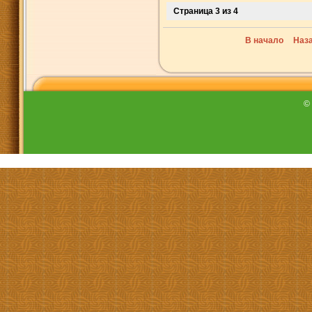
Страница 3 из 4
В начало
Наз
©