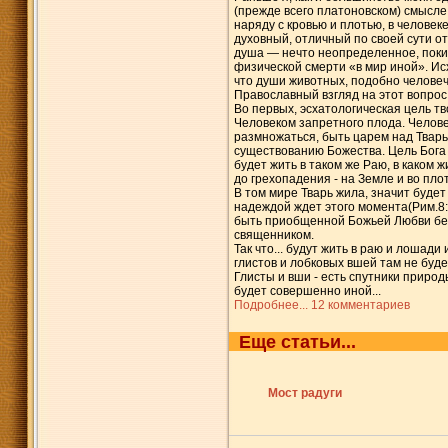
(прежде всего платоновском) смысле.
наряду с кровью и плотью, в челове
духовный, отличный по своей сути о
душа — нечто неопределенное, пок
физической смерти «в мир иной». Ис
что души животных, подобно человеч
Православный взгляд на этот вопрос
Во первых, эсхатологическая цель т
Человеком запретного плода. Челове
размножаться, быть царем над Твар
существованию Божества. Цель Бога 
будет жить в таком же Раю, в каком 
до грехопадения - на Земле и во пло
В том мире Тварь жила, значит будет 
надеждой ждет этого момента(Рим.8:
быть приобщенной Божьей Любви без
священником.
Так что... будут жить в раю и лошади
глистов и лобковых вшей там не будет
Глисты и вши - есть спутники приро
будет совершенно иной...
Подробнее...
12 комментариев
Еще статьи...
Мост радуги